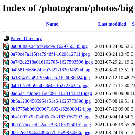
Index of /photogram/photos/big
Name
Last modified
S
Parent Directory
0a00f3b0a044cfaebc9a-1629766335.jpg
2021-08-24 00:52
3
0a70c47a115faa794df4-1629812711.jpeg
2021-08-24 13:45
3
0a742c2218a016102785-1627593596.jpeg
2021-07-29 21:19
2
0a8581ed656243ca7827-1630345904.jpg
2021-08-30 17:51
1
0a181455a49130e4eec5-1626086924.jpg
2021-07-12 10:48
2
0ab1ff578f59a4bc3e4e-1627234225.png
2021-07-25 17:30
2
0ad6241f0dbe185e4091-1623143321.jpeg
2021-06-08 09:08
1
0b6a12304505954a51a6-1625773898.jpg
2021-07-08 19:51
1
0b1775ab960209671693-1626080424.jpg
2021-07-12 09:00
3
0b41007b3b324f90e7bf-1630767293.jpg
2021-09-04 14:54
3
0bda17bcdc5ba2ada793-1633550152.png
2021-10-06 19:55
2
0bea2e21946a4094cf7f-1629834666.jpeg
2021-08-24 19:51
3