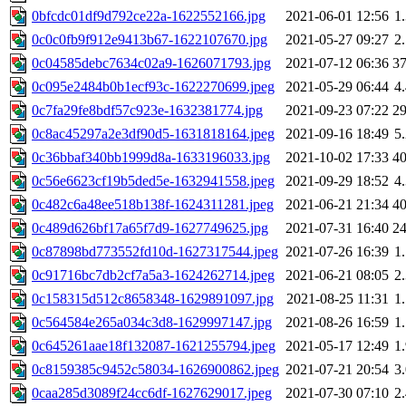
0bfcdc01df9d792ce22a-1622552166.jpg
2021-06-01 12:56
1
0c0c0fb9f912e9413b67-1622107670.jpg
2021-05-27 09:27
2
0c04585debc7634c02a9-1626071793.jpg
2021-07-12 06:36
3
0c095e2484b0b1ecf93c-1622270699.jpeg
2021-05-29 06:44
4
0c7fa29fe8bdf57c923e-1632381774.jpg
2021-09-23 07:22
2
0c8ac45297a2e3df90d5-1631818164.jpeg
2021-09-16 18:49
5
0c36bbaf340bb1999d8a-1633196033.jpg
2021-10-02 17:33
4
0c56e6623cf19b5ded5e-1632941558.jpeg
2021-09-29 18:52
4
0c482c6a48ee518b138f-1624311281.jpeg
2021-06-21 21:34
4
0c489d626bf17a65f7d9-1627749625.jpg
2021-07-31 16:40
2
0c87898bd773552fd10d-1627317544.jpeg
2021-07-26 16:39
1
0c91716bc7db2cf7a5a3-1624262714.jpeg
2021-06-21 08:05
2
0c158315d512c8658348-1629891097.jpg
2021-08-25 11:31
1
0c564584e265a034c3d8-1629997147.jpg
2021-08-26 16:59
1
0c645261aae18f132087-1621255794.jpeg
2021-05-17 12:49
1
0c8159385c9452c58034-1626900862.jpeg
2021-07-21 20:54
3
0caa285d3089f24cc6df-1627629017.jpeg
2021-07-30 07:10
2