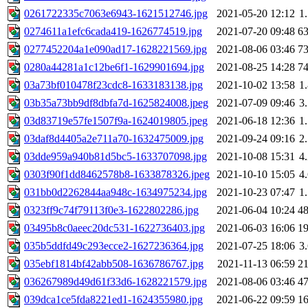
0261722335c7063e6943-1621512746.jpg
2021-05-20 12:12
1
0274611a1efc6cada419-1626774519.jpg
2021-07-20 09:48
6
0277452204a1e090ad17-1628221569.jpg
2021-08-06 03:46
7
0280a44281a1c12be6f1-1629901694.jpg
2021-08-25 14:28
7
03a73bf010478f23cdc8-1633183138.jpg
2021-10-02 13:58
1
03b35a73bb9df8dbfa7d-1625824008.jpeg
2021-07-09 09:46
3
03d83719e57fe1507f9a-1624019805.jpeg
2021-06-18 12:36
1
03daf8d4405a2e711a70-1632475009.jpg
2021-09-24 09:16
2
03dde959a940b81d5bc5-1633707098.jpg
2021-10-08 15:31
4
0303f90f1dd8462578b8-1633878326.jpeg
2021-10-10 15:05
4
031bb0d2262844aa948c-1634975234.jpg
2021-10-23 07:47
1
0323ff9c74f79113f0e3-1622802286.jpg
2021-06-04 10:24
4
03495b8c0aeec20dc531-1622736403.jpg
2021-06-03 16:06
1
035b5ddfd49c293ecce2-1627236364.jpg
2021-07-25 18:06
3
035ebf1814bf42abb508-1636786767.jpg
2021-11-13 06:59
2
036267989d49d61f33d6-1628221579.jpg
2021-08-06 03:46
4
039dca1ce5fda8221ed1-1624355980.jpg
2021-06-22 09:59
1