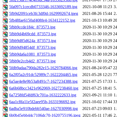
5fa097c1cecdb0733346-1633692189.jpg
2021-10-08 11:23
3
5fb9d2091ceb3fc3df0d-1629992674.jpeg
2021-08-26 15:44
2
5fb48fae6150af408fe4-1634122152.jpg
2021-10-13 10:49
2
5fbb9ccde184c_873573.jpg
2020-11-30 10:29
2
5fbb9d4b69cdd_873573.jpg
2020-11-30 10:29
2
5fbb9d85d624a_873573.jpg
2020-11-30 10:29
2
5fbb9d94854df_873573.jpg
2020-11-30 10:29
2
5fbb9da6a1081_873573.jpg
2020-11-30 10:29
2
5fbb9e2ccb4d2_873573.jpg
2020-11-30 10:29
2
5fdb9adaa790da282e15-1629784066.jpg
2021-08-24 05:47
2
6a2f05a2c91dc52989c7-1622204465.jpg
2021-05-28 12:21
7
6a5ae4e8e9b53a8491c7-1627234388.jpg
2021-07-25 17:33
1
6a6b68bcc3421e962069-1627238460.jpg
2021-07-25 18:41
5
6a7258fd54fdf63c701a-1632222633.jpg
2021-09-21 11:10
1
6aa1c8fa11e5f2aee95b-1633196692.jpg
2021-10-02 17:44
3
6adba5e910bdebb540ae-1627030998.jpg
2021-07-23 09:03
1
6b0b45ebb44c7106dc70-1620755196.jpeg
2021-05-11 17:46
2