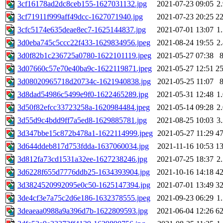
3cf16178ad2dc8ceb155-1627031132.jpg
2021-07-23 09:05
2
3cf71911f999aff49dcc-1627071940.jpg
2021-07-23 20:25
2
3cfc5174e635deae8ec7-1625144837.jpg
2021-07-01 13:07
1
3d0eba745c5ccc22f433-1629834956.jpeg
2021-08-24 19:55
2
3d0f82b1c236725a0780-1622101119.jpeg
2021-05-27 07:38
3d07660c57e70e40ba9c-1622119871.jpeg
2021-05-27 12:51
2
3d08020965718d20734c-1621940838.jpg
2021-05-25 11:07
3d8dad54986c5499e9f0-1622465289.jpg
2021-05-31 12:48
1
3d50f82efcc33723258a-1620984484.jpeg
2021-05-14 09:28
2
3d55d9c4bdd9ff7a5ed8-1629885781.jpg
2021-08-25 10:03
3
3d347bbe15c872b478a1-1622114999.jpeg
2021-05-27 11:29
4
3d644ddeb817d753fdda-1637060034.jpg
2021-11-16 10:53
1
3d812fa73cd1531a32ee-1627238246.jpg
2021-07-25 18:37
2
3d6228f655d7776ddb25-1634393904.jpg
2021-10-16 14:18
4
3d3824520992095e0c50-1625147394.jpg
2021-07-01 13:49
3
3de4cf3e7a75c2d6e186-1632378555.jpeg
2021-09-23 06:29
1
3deaeaa0988a9a396d7b-1622809593.jpg
2021-06-04 12:26
6