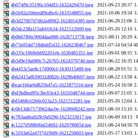
4b074f9c35196c104df3-1632429470.jpeg
2021-09-23 20:37
1
4b1b92a1b6eedf9edbc6-1633548855.jpg
2021-10-06 19:34
3
4b3d27007d7db2a499f2-1624914385.jpeg
2021-06-28 21:06
2
4b5dc238a115afe01b34-1621512600.jpg
2021-05-20 12:10
1
4b9b67f06c9004daa988-1628713778.jpeg
2021-08-11 20:29
4
4b73e054d718dbdd5432-1626238467.jpg
2021-07-14 04:54
4
4b335c1069eb692201eb-1630485351.jpg
2021-09-01 08:35
3
4b349e19a089c7c26765-1624379740.jpeg
2021-06-22 16:35
1
4b4453c5ae8c17d900cf-1630115489.jpg
2021-08-28 01:51
3
4b62415af830032d0826-1629640697.jpeg
2021-08-22 13:58
4
4bcae1bfae6d825b47a5-1621875516.jpeg
2021-05-24 16:58
2
4bd3bdbed95c3bc03e43-1631048744.jpeg
2021-09-07 21:05
1
4bf34fdb1f2b6c023a23-1621512281.jpg
2021-05-20 12:04
1
4c0b13db71739624ac0e-1628608242.jpeg
2021-08-10 15:10
3
4c783aa8ea929c9a9296-1623233617.jpg
2021-06-09 10:13
4c1227d588bf0af24692-1629780654.jpg
2021-08-24 04:50
7
4c3193a62a47f7419fd9-1621256603.jpeg
2021-05-17 13:03
1