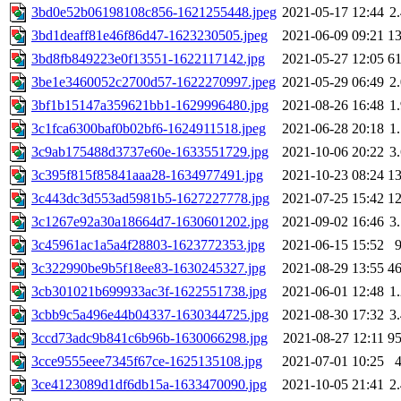
3bd0e52b06198108c856-1621255448.jpeg
2021-05-17 12:44
2
3bd1deaff81e46f86d47-1623230505.jpeg
2021-06-09 09:21
1
3bd8fb849223e0f13551-1622117142.jpg
2021-05-27 12:05
6
3be1e3460052c2700d57-1622270997.jpeg
2021-05-29 06:49
2
3bf1b15147a359621bb1-1629996480.jpg
2021-08-26 16:48
1
3c1fca6300baf0b02bf6-1624911518.jpeg
2021-06-28 20:18
1
3c9ab175488d3737e60e-1633551729.jpg
2021-10-06 20:22
3
3c395f815f85841aaa28-1634977491.jpg
2021-10-23 08:24
1
3c443dc3d553ad5981b5-1627227778.jpg
2021-07-25 15:42
1
3c1267e92a30a18664d7-1630601202.jpg
2021-09-02 16:46
3
3c45961ac1a5a4f28803-1623772353.jpg
2021-06-15 15:52
3c322990be9b5f18ee83-1630245327.jpg
2021-08-29 13:55
4
3cb301021b699933ac3f-1622551738.jpg
2021-06-01 12:48
1
3cbb9c5a496e44b04337-1630344725.jpg
2021-08-30 17:32
3
3ccd73adc9b841c6b96b-1630066298.jpg
2021-08-27 12:11
9
3cce9555eee7345f67ce-1625135108.jpg
2021-07-01 10:25
3ce4123089d1df6db15a-1633470090.jpg
2021-10-05 21:41
2