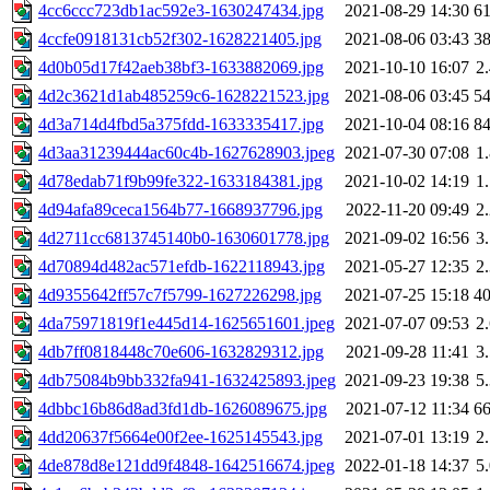
4cc6ccc723db1ac592e3-1630247434.jpg
2021-08-29 14:30
6
4ccfe0918131cb52f302-1628221405.jpg
2021-08-06 03:43
3
4d0b05d17f42aeb38bf3-1633882069.jpg
2021-10-10 16:07
2
4d2c3621d1ab485259c6-1628221523.jpg
2021-08-06 03:45
5
4d3a714d4fbd5a375fdd-1633335417.jpg
2021-10-04 08:16
8
4d3aa31239444ac60c4b-1627628903.jpeg
2021-07-30 07:08
1
4d78edab71f9b99fe322-1633184381.jpg
2021-10-02 14:19
1
4d94afa89ceca1564b77-1668937796.jpg
2022-11-20 09:49
2
4d2711cc6813745140b0-1630601778.jpg
2021-09-02 16:56
3
4d70894d482ac571efdb-1622118943.jpg
2021-05-27 12:35
2
4d9355642ff57c7f5799-1627226298.jpg
2021-07-25 15:18
4
4da75971819f1e445d14-1625651601.jpeg
2021-07-07 09:53
2
4db7ff0818448c70e606-1632829312.jpg
2021-09-28 11:41
3
4db75084b9bb332fa941-1632425893.jpeg
2021-09-23 19:38
5
4dbbc16b86d8ad3fd1db-1626089675.jpg
2021-07-12 11:34
6
4dd20637f5664e00f2ee-1625145543.jpg
2021-07-01 13:19
2
4de878d8e121dd9f4848-1642516674.jpeg
2022-01-18 14:37
5