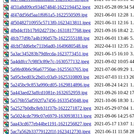
4f31a8d09ce934d7484f-1622194452.jpeg
2021-05-28 09:34
5
4f47dd56d5aa1f6f61a5-1622550509.jpg
2021-06-01 12:28
1
4f50482710955c5713f0-1623413811.jpeg
2021-06-11 12:16
1
4fbd4cf1b17b92d271bc-1631817768.jpeg
2021-09-16 18:42
2
4fcb77d9b7a4b190d57b-1622555188.jpg
2021-06-01 13:46
5
4fcbf7dd6ebe711b6ad0-1649680548.jpg
2022-04-11 12:35
2
5a3ac345283b79dfecda-1623773451.jpg
2021-06-15 16:10
3
5a4ddfcc7c98f3c89e7c-1630577132.jpeg
2021-09-02 10:05
4
5a9fed0b6c96a67750ae-1625563765.jpg
2021-07-06 09:29
1
5a95cbed03c2bd1c03a9-1625310809.jpg
2021-07-03 11:13
2
5a245bc9c853a990cd05-1629814896.jpg
2021-08-24 14:21
1
5a443aed23affcd1081e-1632652959.jpg
2021-09-26 10:42
1
5a576b55af592f7a7456-1633545048.jpg
2021-10-06 18:30
1
5a2527b0dbc8eb31f37b-1622271872.jpeg
2021-05-29 07:04
1
5a5024cde799c07e6979-1630938313.jpeg
2021-09-06 14:25
6
5aa43cd677eb44be1191-1621256827.jpeg
2021-05-17 13:07
1
5ac7a562b33779122f1f-1623412730.jpeg
2021-06-11 11:58
2