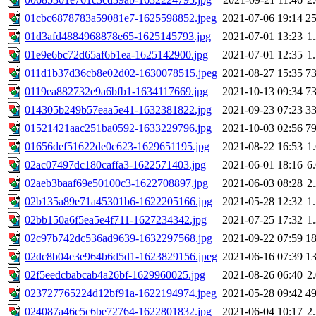
01cbc6878783a59081e7-1625598852.jpeg
2021-07-06 19:14
2
01d3afd4884968878e65-1625145793.jpg
2021-07-01 13:23
1
01e9e6bc72d65af6b1ea-1625142900.jpg
2021-07-01 12:35
1
011d1b37d36cb8e02d02-1630078515.jpeg
2021-08-27 15:35
7
0119ea882732e9a6bfb1-1634117669.jpg
2021-10-13 09:34
7
014305b249b57eaa5e41-1632381822.jpg
2021-09-23 07:23
3
01521421aac251ba0592-1633229796.jpg
2021-10-03 02:56
7
01656def51622de0c623-1629651195.jpg
2021-08-22 16:53
1
02ac07497dc180caffa3-1622571403.jpg
2021-06-01 18:16
6
02aeb3baaf69e50100c3-1622708897.jpg
2021-06-03 08:28
2
02b135a89e71a45301b6-1622205166.jpg
2021-05-28 12:32
1
02bb150a6f5ea5e4f711-1627234342.jpg
2021-07-25 17:32
1
02c97b742dc536ad9639-1632297568.jpg
2021-09-22 07:59
1
02dc8b04e3e964b6d5d1-1623829156.jpeg
2021-06-16 07:39
1
02f5eedcbabcab4a26bf-1629960025.jpg
2021-08-26 06:40
2
023727765224d12bf91a-1622194974.jpeg
2021-05-28 09:42
4
024087a46c5c6be72764-1622801832.jpg
2021-06-04 10:17
2