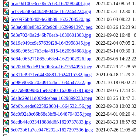
5cae9d100e3ce06d7c63-1620982401.jpg
2021-05-14 08:53
1
5cbceb240644b499044e-1622464224.jpg
2021-05-31 12:30
1
5cc0976bf6d0b4e28b39-1622708520.jpg
2021-06-03 08:22
1
5d3a6d88e85b25f2e928-1629991397.jpeg
2021-08-26 15:23
9
5d3e70240a2d46b70eab-1630601303.jpg
2021-09-02 16:48
5d19e949ce9e57639f28-1643958345.jpg
2022-02-04 07:05
2
5d60e965c17b3c4a4515-1620984608.jpg
2021-05-14 09:30
1
5d64e065271865cb68e4-1622902926.jpg
2021-06-05 14:22
2
5d200df8ede815d0b3ca-1627594095.jpeg
2021-07-29 21:28
5
5d311ef9f71ed4436881-1624015782.jpeg
2021-06-18 11:29
2
5d98690e0c202d9152bc-1634547722.jpg
2021-10-18 09:02
2
5da7a980998615e8ac40-1630863781.jpeg
2021-09-05 17:43
5
5da8c29d11d069dcebaa-1629899233.jpeg
2021-08-25 13:47
3
5db0b1eede0225828084-1664532156.jpg
2022-09-30 10:02
3
5dc0f02a8c66b68e3bf8-1648794035.jpeg
2022-04-01 06:20
4
5dedb44c03341888dd6f-1629737833.jpg
2021-08-23 16:57
6
5e073b61a7cc0476292a-1627297536.jpeg
2021-07-26 11:05
4