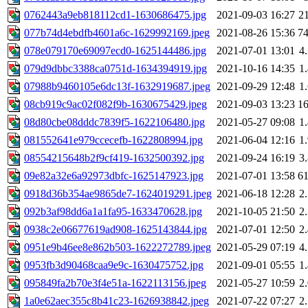
0762443a9eb818112cd1-1630686475.jpg
2021-09-03 16:27
2
077b74d4ebdfb4601a6c-1629992169.jpeg
2021-08-26 15:36
7
078e079170e69097ecd0-1625144486.jpg
2021-07-01 13:01
4
079d9dbbc3388ca0751d-1634394919.jpg
2021-10-16 14:35
1
07988b9460105e6dc13f-1632919687.jpeg
2021-09-29 12:48
1
08cb919c9ac02f082f9b-1630675429.jpeg
2021-09-03 13:23
1
08d80cbe08dddc7839f5-1622106480.jpg
2021-05-27 09:08
1
081552641e979ccecefb-1622808994.jpg
2021-06-04 12:16
1
08554215648b2f9cf419-1632500392.jpg
2021-09-24 16:19
3
09e82a32e6a92973dbfc-1625147923.jpg
2021-07-01 13:58
6
0918d36b354ae9865de7-1624019291.jpeg
2021-06-18 12:28
2
092b3af98dd6a1a1fa95-1633470628.jpg
2021-10-05 21:50
2
0938c2e06677619ad908-1625143844.jpg
2021-07-01 12:50
2
0951e9b46ee8e862b503-1622272789.jpeg
2021-05-29 07:19
4
0953fb3d90468caa9e9c-1630475752.jpg
2021-09-01 05:55
1
095849fa2b70e3f4e51a-1622113156.jpeg
2021-05-27 10:59
2
1a0e62aec355c8b41c23-1626938842.jpeg
2021-07-22 07:27
2