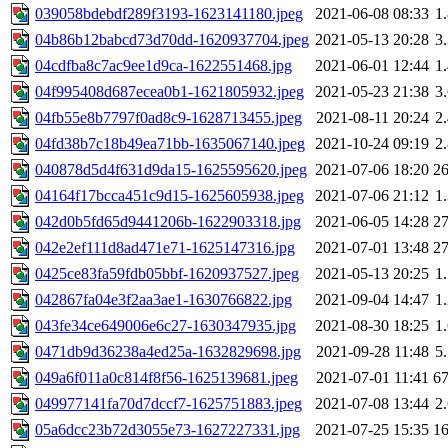
039058bdebdf289f3193-1623141180.jpeg
2021-06-08 08:33
1
04b86b12babcd73d70dd-1620937704.jpeg
2021-05-13 20:28
3
04cdfba8c7ac9ee1d9ca-1622551468.jpg
2021-06-01 12:44
1
04f995408d687ecea0b1-1621805932.jpeg
2021-05-23 21:38
3
04fb55e8b7797f0ad8c9-1628713455.jpeg
2021-08-11 20:24
2
04fd38b7c18b49ea71bb-1635067140.jpeg
2021-10-24 09:19
2
040878d5d4f631d9da15-1625595620.jpeg
2021-07-06 18:20
2
04164f17bcca451c9d15-1625605938.jpeg
2021-07-06 21:12
1
042d0b5fd65d9441206b-1622903318.jpg
2021-06-05 14:28
2
042e2ef111d8ad471e71-1625147316.jpg
2021-07-01 13:48
2
0425ce83fa59fdb05bbf-1620937527.jpeg
2021-05-13 20:25
1
042867fa04e3f2aa3ae1-1630766822.jpg
2021-09-04 14:47
1
043fe34ce649006e6c27-1630347935.jpg
2021-08-30 18:25
1
0471db9d36238a4ed25a-1632829698.jpg
2021-09-28 11:48
5
049a6f011a0c814f8f56-1625139681.jpeg
2021-07-01 11:41
6
049977141fa70d7dccf7-1625751883.jpeg
2021-07-08 13:44
2
05a6dcc23b72d3055e73-1627227331.jpg
2021-07-25 15:35
1