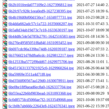
6b2b101feeda077109e2-1627396812.jpg
2021-07-27 14:40
2
6b2fc97c928c1eea0ed9-1627238395.jpg
2021-07-25 18:39
6
6b4b19fd0bf00d150ce7-1634977731.jpg
2021-10-23 08:28
2
6b4dda662adc57c1a722-1635666207.jpg
2021-10-31 07:43
3
6b5a8d34ab19d73c7e18-1633630197.jpg
2021-10-07 18:09
3
6b44d8c54e5d785b2791-1642516583.jpeg
2022-01-18 14:36
5
6b276e49585051f8a84f-1631093452.jpg
2021-09-08 09:30
1
6b697cdc86a339ba74d8-1626939187.jpeg
2021-07-22 07:33
2
6b3766f21d78dfba6cdc-1629812217.jpeg
2021-08-24 13:36
1
6b12533ba5772f9bdd67-1629975706.jpg
2021-08-26 11:01
1
6b4515631337921925c0-1629960264.jpg
2021-08-26 06:44
3
6ba59f69e3511a4d71f8.jpg
2021-04-30 08:39
1
6bd35fdf00567aa129d0-1630078911.jpeg
2021-08-27 15:41
1
6be0be18f9aead6ec8a0-1626337704.jpg
2021-07-15 08:28
2
6bf33ea22b6bf983bead-1631093368.jpg
2021-09-08 09:29
6c0d8575fcd5066ae7f2-1633549068.png
2021-10-06 19:37
6
6c1b0b7ab666c22643e8-1624376341.jpeg
2021-06-22 15:39
2