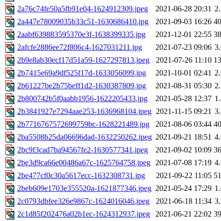
2a76c74fe50a5fb91e04-1624912309.jpeg
2021-06-28 20:31
2
2a447e78009035b33c51-1630686410.jpg
2021-09-03 16:26
4
2aabf639883595370e3f-1638399335.jpg
2021-12-01 22:55
3
2afcfe2886ee72f806c4-1627031211.jpg
2021-07-23 09:06
3
2b9e8ab30ecf17d51a59-1627297813.jpeg
2021-07-26 11:10
1
2b7415e69a9df525f17d-1633056099.jpg
2021-10-01 02:41
2
2b61227be2b75beff1d2-1630387809.jpg
2021-08-31 05:30
2
2b800742b5f0aabb1956-1622205433.jpg
2021-05-28 12:37
1
2b3841927e7294aae253-1636968104.jpeg
2021-11-15 09:21
3
2b7716767572699759bc-1628221489.jpg
2021-08-06 03:44
4
2ba5508b25da06696dad-1632250262.jpeg
2021-09-21 18:51
4
2bc9f3cad7ba94567fe2-1630577341.jpeg
2021-09-02 10:09
3
2be3d9ca66e00486a67c-1625764758.jpeg
2021-07-08 17:19
4
2be477cf0c30a5617ecc-1632308731.jpg
2021-09-22 11:05
5
2beb609e1703e355520a-1621877346.jpeg
2021-05-24 17:29
1
2c0793dbfee326e9867c-1624016046.jpeg
2021-06-18 11:34
3
2c1d85f202476a02b1ec-1624312937.jpeg
2021-06-21 22:02
3