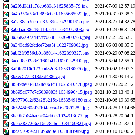
3a2f6d0df1a7deb680cf-1625835479.jpg
2021-07-09 12:57
1
3a4b359a53a1c693c0ed-1635665922.jpg
2021-10-31 07:38
3
3a5a38a63ec61c33a39c-1629901956.jpg
2021-08-25 14:32
7
3a9daad38e49c114ac47-1634977908.jpg
2021-10-23 08:31
2
3a36e2a97a44f7fc6638-1626900763.jpeg
2021-07-21 20:52
3
3a340dd92fcdce72ea5f-1622709302.jpg
2021-06-03 08:35
3
3abf2ff9556eb0186014-1632899327.png
2021-09-29 07:08
2
3acdd8c92c8e1160fa41-1620132910.jpg
2021-05-04 12:55
1
3af0b2016c123bad82d3-1633180076.jpg
2021-10-02 13:07
3
3b3ec5775318d3d438dc.jpg
2021-04-30 09:13
2
3b5f9de0348228c061c3-1625516478.jpeg
2021-07-05 20:21
2
3b695c677c7c6039083f-1634996415.jpeg
2021-10-23 13:40
1
3b97700a2f62a28b215c-1633549180.png
2021-10-06 19:39
6
3b52458608f3f104dcca-1629897282.jpg
2021-08-25 13:14
6
3ba9b7a64bac6c04cb6c-1624913675.jpg
2021-06-28 20:54
1
3bb53837266316d78abe-1633469821.jpg
2021-10-05 21:37
1
3bcaf3a95e2315b5ad0e-1633881989.jpg
2021-10-10 16:06
2