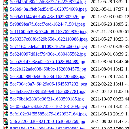
5e09455fb80c22d63e77-1622208754.jpg
2021-05-28 13:32
1
5e6b943a1ffeb5ad5d45-1620754669.jpeg
2021-05-11 17:37
1
5e69a51f445601a0e43e-1625302926.jpg
2021-07-03 09:02
1
5e9889fea7f18ccf7cad-1624471504.jpeg
2021-06-23 18:05
2
5e11160bb398c574fdd8-1637659830.jpeg
2021-11-23 09:30
6
5e60337c68f0c529b65d-1622110986.jpeg
2021-05-27 10:23
3
5e71164aedeba5df1093-1625646605.jpeg
2021-07-07 08:30
3
5e6240997d61cf79430e-1630485562.jpg
2021-09-01 08:39
2
5eb520147e8ead5ef576-1628084589.jpg
2021-08-04 13:43
6
5ec2b122ade008460b9c-1628084575.jpg
2021-08-04 13:42
1
5ec3db588b0e66f3c234-1622206488.jpg
2021-05-28 12:54
1
5ec7004e3a746f429a06-1645537292.jpeg
2022-02-22 13:41
4
5edb48ee73789f4599e8-1626087781.jpg
2021-07-12 11:03
1
5ee76bdfe283f3e38f21-1633599185.jpg
2021-10-07 09:33
4
5ef056da36c43a8735aa-1621881309.jpeg
2021-05-24 18:35
4
5efc102e34f55585cd79-1620937164.jpeg
2021-05-13 20:19
1
5f3c2226dd30a8212f50-1630583269.jpg
2021-09-02 11:47
3
5f8215de174c409dc54a-1633629588.jpg
2021-10-07 17:59
2