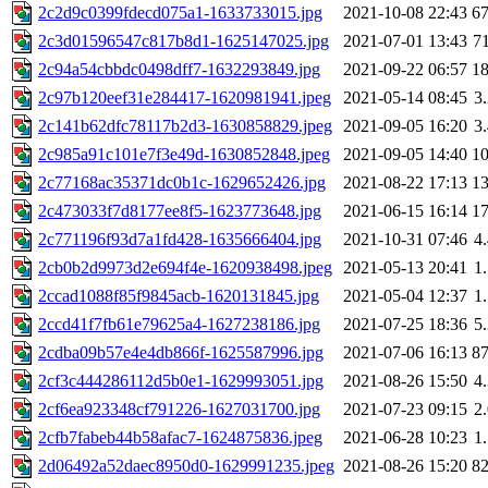
2c2d9c0399fdecd075a1-1633733015.jpg
2021-10-08 22:43
6
2c3d01596547c817b8d1-1625147025.jpg
2021-07-01 13:43
7
2c94a54cbbdc0498dff7-1632293849.jpg
2021-09-22 06:57
1
2c97b120eef31e284417-1620981941.jpeg
2021-05-14 08:45
3
2c141b62dfc78117b2d3-1630858829.jpeg
2021-09-05 16:20
3
2c985a91c101e7f3e49d-1630852848.jpeg
2021-09-05 14:40
1
2c77168ac35371dc0b1c-1629652426.jpg
2021-08-22 17:13
1
2c473033f7d8177ee8f5-1623773648.jpg
2021-06-15 16:14
1
2c771196f93d7a1fd428-1635666404.jpg
2021-10-31 07:46
4
2cb0b2d9973d2e694f4e-1620938498.jpeg
2021-05-13 20:41
1
2ccad1088f85f9845acb-1620131845.jpg
2021-05-04 12:37
1
2ccd41f7fb61e79625a4-1627238186.jpg
2021-07-25 18:36
5
2cdba09b57e4e4db866f-1625587996.jpg
2021-07-06 16:13
8
2cf3c444286112d5b0e1-1629993051.jpg
2021-08-26 15:50
4
2cf6ea923348cf791226-1627031700.jpg
2021-07-23 09:15
2
2cfb7fabeb44b58afac7-1624875836.jpeg
2021-06-28 10:23
1
2d06492a52daec8950d0-1629991235.jpeg
2021-08-26 15:20
8