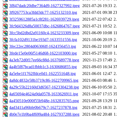
3f847dadc20dbe7364d9-1627327992.jpeg
2021-07-26 19:33
2
3f9267753ca3fdd3dc77-1625132310.jpg
2021-07-01 09:38
2
3f3259612885a1c8f281-1626939729.jpeg
2021-07-22 07:42
2
3fc9d4326d8a50037dbc-1626864767.jpeg
2021-07-21 10:52
2
3fcc5bd2dbd2a91160c4-1623233309.jpeg
2021-06-09 10:08
1
3fcfa102d9131be193d7-1633551556.jpg
2021-10-06 20:19
2
3fec22ec2804d06306ff-1624356453.jpg
2021-06-22 10:07
1
3fede15e0e06f5146d68-1622103000.jpg
2021-05-27 08:10
1
4a3eb72d0f17ee66c88d-1637689778.jpeg
2021-11-23 17:49
2
4a4b5f87bcad1fbbb1c3-1630686855.jpg
2021-09-03 16:34
3
4a5ebe1f1762ffdce0d1-1622551648.jpg
2021-06-01 12:47
2
4a8dc4832e58b3719c86-1622709965.jpg
2021-06-03 08:46
1
4a29c55b22160d3d6567-1623304238.jpg
2021-06-10 05:50
2
4a65694e4624a9da0578-1633626911.jpg
2021-10-07 17:15
3
4a450510e000f55b948e-1632835765.png
2021-09-28 13:29
1
4ad3411a96bfe0b679c7-1627237878.jpg
2021-07-25 18:31
2
4b0e7e1b9ba4f699a484-1627937288.jpeg
2021-08-02 20:48
1