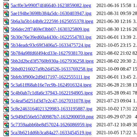
5acf0e3e990f74f46640-1623859082.jpeg
2021-06-16 15:58
1
5ae194be3698b384a5dc-1630403947.jpg
2021-08-31 09:59
2
5b6a3a5b144b8c22259f-1625055378.jpeg
2021-06-30 12:16
3
5b6dec2ff7469ef3bb07-1630325809.jpg
2021-08-30 12:16
2
5b30e76e39ed60a4430c-1622554783.jpg
2021-06-01 13:39
2
5b34eadc93c69f3406a5-1633475724.jpg
2021-10-05 23:15
2
5b784a98fd6f494cd33e-1627938170.jpeg
2021-08-02 21:02
8
5bb2d2bcd3f5760b930a-1627936258.jpeg
2021-08-02 20:30
2
5bbd0216027a9b2d4526-1633769258.jpg
2021-10-09 08:47
1
5bfeb3f900e2d9d17197-1622555111.jpg
2021-06-01 13:45
2
5c3a61ff68ab16e7ec9b-1624916324.jpeg
2021-06-28 21:38
1
5c4b0ab7c1dfa6c37943-1622194905.jpeg
2021-05-28 09:41
7
5c4eaf5d251d3d7e2c47-1627031078.jpg
2021-07-23 09:04
1
5c8e2463164021329983-1633195887.jpg
2021-10-02 17:31
2
5c949d556eb57d0987b7-1632900059.png
2021-09-29 07:20
5c7359aabb6be8d57024-1626086959.jpg
2021-07-12 10:49
3
5ca3b621dd6b3ca84a27-1633454519.jpg
2021-10-05 17:22
3