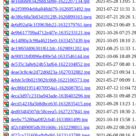
4e1ea6beb342bdd3af8e-1622207134.jpg
2021-05-28 13:05
1
4e2f59994ebba848dd79-1626953492.jpg
2021-07-22 11:31
3
4e3f6c68a5b8341912f8-1626899163.jpeg
2021-07-21 20:26
1
4e6d92af4c1f3963bb22-1632379761.jpeg
2021-09-23 06:49
3
4e9b617709a4712e4f7e-1635233121.jpg
2021-10-26 07:25
2
4e14f80a3c98a4621be0-1633457439.jpg
2021-10-05 18:10
2
4e19f65fd06301f612dc-1629891202.jpg
2021-08-25 11:33
1
4e90f11bf0896e490e5d-1633546144.jpg
2021-10-06 18:49
2
4e535c3a8eb24b53af64-1622104852.jpg
2021-05-27 08:40
1
4eae3c8c4e2d72d0d23a-1627032882.jpg
2021-07-23 09:34
1
4ebfe3c0b021902fc068-1622106573.jpg
2021-05-27 09:09
1
4ec86bf19514070954a1-1626087851.jpg
2021-07-12 11:04
7
4eca3d97c231ba943ade-1630403296.jpg
2021-08-31 09:48
2
4ecd14218a5b8dbceb3f-1632835415.png
2021-09-28 13:23
1
4ed034f4507dc58ceea5-1627237841.jpg
2021-07-25 18:30
2
4eebc75280aa0ff2cb4f-1633881499.jpg
2021-10-10 15:58
1
4f2cf489085db391668c-1632298811.jpg
2021-09-22 08:20
6
4f27ca23160bafbfbd6f-1623143788.jpeg
2021-06-08 09:16
4