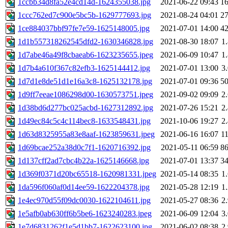
1ccbb34d8fa52e4cd14d-1624355038.jpg
2021-06-22 09:43
1
1ccc762ed7c900e5bc5b-1629777693.jpg
2021-08-24 04:01
2
1ce884037bbf97fe7e59-1625148005.jpg
2021-07-01 14:00
4
1d1b557318262545dfd2-1630346828.jpg
2021-08-30 18:07
1
1d7abe46a49f8cbaeab6-1623235655.jpeg
2021-06-09 10:47
1
1d7b4a610f367c82efb3-1625144412.jpg
2021-07-01 13:00
3
1d7d1e8de51d1e16a3c8-1625132178.jpg
2021-07-01 09:36
5
1d9ff7eeae1086298d00-1630573751.jpeg
2021-09-02 09:09
2
1d38bd6d277bc025acbd-1627312892.jpg
2021-07-26 15:21
2
1d49ec84c5c4c114bec8-1633548431.jpg
2021-10-06 19:27
2
1d63d8325955a83e8aaf-1623859631.jpeg
2021-06-16 16:07
1
1d69bcae252a38d0c7f1-1620716392.jpg
2021-05-11 06:59
8
1d137cff2ad7cbc4b22a-1625146668.jpg
2021-07-01 13:37
3
1d369f0371d20bc65518-1620981331.jpeg
2021-05-14 08:35
1
1da596f060af0d14ee59-1622204378.jpg
2021-05-28 12:19
1
1e4ec970d55f09dc0030-1622104611.jpg
2021-05-27 08:36
2
1e5afb0ab630ff6b5be6-1623240283.jpeg
2021-06-09 12:04
3
1e7d6831262f1e5d1bb7-1622623100.jpg
2021-06-02 08:38
2