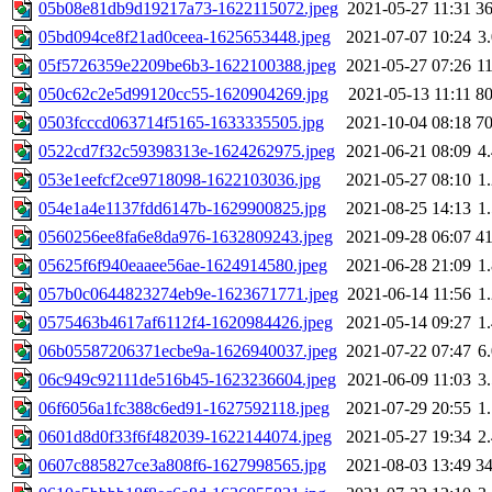
05b08e81db9d19217a73-1622115072.jpeg
2021-05-27 11:31
3
05bd094ce8f21ad0ceea-1625653448.jpeg
2021-07-07 10:24
3
05f5726359e2209be6b3-1622100388.jpeg
2021-05-27 07:26
1
050c62c2e5d99120cc55-1620904269.jpg
2021-05-13 11:11
8
0503fcccd063714f5165-1633335505.jpg
2021-10-04 08:18
7
0522cd7f32c59398313e-1624262975.jpeg
2021-06-21 08:09
4
053e1eefcf2ce9718098-1622103036.jpg
2021-05-27 08:10
1
054e1a4e1137fdd6147b-1629900825.jpg
2021-08-25 14:13
1
0560256ee8fa6e8da976-1632809243.jpeg
2021-09-28 06:07
4
05625f6f940eaaee56ae-1624914580.jpeg
2021-06-28 21:09
1
057b0c0644823274eb9e-1623671771.jpeg
2021-06-14 11:56
1
0575463b4617af6112f4-1620984426.jpeg
2021-05-14 09:27
1
06b05587206371ecbe9a-1626940037.jpeg
2021-07-22 07:47
6
06c949c92111de516b45-1623236604.jpeg
2021-06-09 11:03
3
06f6056a1fc388c6ed91-1627592118.jpeg
2021-07-29 20:55
1
0601d8d0f33f6f482039-1622144074.jpeg
2021-05-27 19:34
2
0607c885827ce3a808f6-1627998565.jpg
2021-08-03 13:49
3