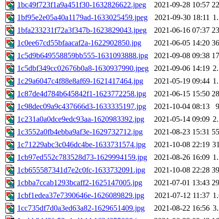
1bc49f723f1a9a451f30-1632826622.jpeg
2021-09-28 10:57
2
1bf95e2e05a40a1179ad-1633025459.jpeg
2021-09-30 18:11
1
1bfa233231f72a3f347b-1623829043.jpeg
2021-06-16 07:37
2
1c0ee67cd55bfaacaf2a-1622902850.jpg
2021-06-05 14:20
3
1c5d9b649558859bb555-1631093888.jpg
2021-09-08 09:38
1
1c5dbf349cc02676b0a8-1630937990.jpeg
2021-09-06 14:19
2
1c29a6047c4f88e8af69-1621417464.jpg
2021-05-19 09:44
1
1c87de4d784b645842f1-1623772258.jpg
2021-06-15 15:50
2
1c98dec09a9c437666d3-1633335197.jpg
2021-10-04 08:13
1c231a0a0dce9edc93aa-1620983392.jpg
2021-05-14 09:09
2
1c3552a0fb4ebba9af3e-1629732712.jpg
2021-08-23 15:31
5
1c71229abc3c046dc4be-1633731574.jpg
2021-10-08 22:19
3
1cb97ed552c783528d73-1629994159.jpg
2021-08-26 16:09
1
1cb655587341d7e2c0fc-1633732091.jpg
2021-10-08 22:28
3
1cbba7ccab1293bcaff2-1625147005.jpg
2021-07-01 13:43
2
1cbf1edea37e7390646e-1626089829.jpg
2021-07-12 11:37
1
1cc735df7d0a3ed63a82-1629651409.jpg
2021-08-22 16:56
3