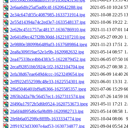
2e6aa6dfe25af5ad0c4f-1620642288.jpg
2021-05-10 10:24
5
2e34c647df35c4087985-1633731914.jpg
2021-10-08 22:25
1
2e55d14394a74c2ed3e7-1633548137.jpg
2021-10-06 19:22
2
2e62bc4511757ac48137-1636786910.jpg
2021-11-13 07:01
1
2e641d9ec427f28b30dd-1622107210.jpg
2021-05-27 09:20
1
2e9880e38099b6489af3-1637689864.jpeg
2021-11-23 17:51
2
2ea8a309f19ae52e1e9b-1620982632.jpg
2021-05-14 08:57
1
2ea47533bce4bb4383c5-1622879452.jpg
2021-06-05 07:50
1
2ecaf92851bb5924c1f2-1622104704.jpg
2021-05-27 08:38
2
2efa38d67eae649d4ccc-1623249654.jpg
2021-06-09 14:40
2
2eff922d552598c48e33-1622554301.jpg
2021-06-01 13:31
2
2f6d5046401bf9af6366-1625585357.jpeg
2021-07-06 15:29
6
2f65b2d2a78c56457ec1-1627311574.jpg
2021-07-26 14:59
1
2f490a17972b5d6b9524-1620753673.jpeg
2021-05-11 17:21
2
2fa6f4d895d6c6a9bf89-1620982713.jpg
2021-05-14 08:58
1
2fe6b6a0529f6c8ffffb-1633334774.jpg
2021-10-04 08:06
2ff91923d33007e4ad53-1630734877.jpg
2021-09-04 05:54
2