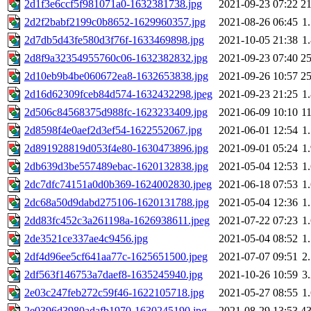
2d1f3e6ccf5f981071a0-1632381738.jpg
2021-09-23 07:22
2
2d2f2babf2199c0b8652-1629960357.jpg
2021-08-26 06:45
1
2d7db5d43fe580d3f76f-1633469898.jpg
2021-10-05 21:38
1
2d8f9a32354955760c06-1632382832.jpg
2021-09-23 07:40
2
2d10eb9b4be060672ea8-1632653838.jpg
2021-09-26 10:57
2
2d16d62309fceb84d574-1632432298.jpeg
2021-09-23 21:25
1
2d506c84568375d988fc-1623233409.jpg
2021-06-09 10:10
1
2d8598f4e0aef2d3ef54-1622552067.jpg
2021-06-01 12:54
1
2d891928819d053f4e80-1630473896.jpg
2021-09-01 05:24
1
2db639d3be557489ebac-1620132838.jpg
2021-05-04 12:53
1
2dc7dfc74151a0d0b369-1624002830.jpeg
2021-06-18 07:53
1
2dc68a50d9dabd275106-1620131788.jpg
2021-05-04 12:36
1
2dd83fc452c3a261198a-1626938611.jpeg
2021-07-22 07:23
1
2de3521ce337ae4c9456.jpg
2021-05-04 08:52
1
2df4d96ee5cf641aa77c-1625651500.jpeg
2021-07-07 09:51
2
2df563f146753a7daef8-1635245940.jpg
2021-10-26 10:59
3
2e03c247feb272c59f46-1622105718.jpg
2021-05-27 08:55
1
2e0396d3980adafb1970-1630245190.jpg
2021-08-29 13:53
4