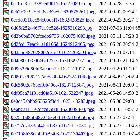
0caf5131ca3389ed9015-1622208926.jpg
2021-05-28 13:35
1
0cb7c903b79db6ac63e5-1630575261.jpeg
2021-09-02 09:34
1
0cede0318ec84c0bc3f1-1632428825.jpeg
2021-09-23 20:27
1
0d05f252446f7e19e528-1625310293.jpg
2021-07-03 11:04
6
0d2b0ba5702fcedb9736-1620754083.jpeg
2021-05-11 17:28
3
0d2fcd17eac91a18166d-1624912465.jpeg
2021-06-28 20:34
2
0d3a5d4870280b2e35e9-1624263291.jpeg
2021-06-21 08:14
1
0d4e801037f666cf25f3-1631049277.jpeg
2021-09-07 21:14
5
0d9e299d80bf9aebc67b-1621511957.jpg
2021-05-20 11:59
1
0d891c2b82127a95e8bd-1623240148.jpeg
2021-06-09 12:02
4
0dc5802c76beff0b40ce-1628712587.jpeg
2021-08-11 20:09
1
0df95ea71f31cd0fa519-1621522247.jpeg
2021-05-20 14:50
2
0e0c45abbb963625f8d4-1623143283.jpeg
2021-06-08 09:08
1
0e6bc21111e2dccd7d18-1628009840.jpeg
2021-08-03 16:57
2
0e251bd85bd8e2463e0d-1622105666.jpg
2021-05-27 08:54
1
0e752c7d83d446bcb83b-1622117080.jpg
2021-05-27 12:04
8
0e7158b38cd45f5e9403-1625130467.jpg
2021-07-01 09:07
4