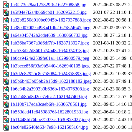
1a3fa73c28aa125829f6-1622708858.jpg
2021-06-03 08:27
2
1a5f04e7f2a4b669cb01-1626952215.jpg
2021-07-22 11:10
1
1a32b8250d010be0945b-1627937888.jpeg
2021-08-02 20:58
1
1a38ed07009ad98a41db-1625824645.jpeg
2021-07-09 09:57
3
1a64a045742b2cdef639-1630066733.jpg
2021-08-27 12:18
1
1ab36ba7367a3d6df7fb-1628713927.jpeg
2021-08-11 20:32
2
1ac533d22d8601a74b48-1634974918.jpg
2021-10-23 07:41
2
1b0ca9424e2539fe61a1-1629900579.jpeg
2021-08-25 14:09
1b3bece856f93a9b5440-1626940105.jpeg
2021-07-22 07:48
1
1b3d2e82955c8e758084-1624358393.jpeg
2021-06-22 10:39
3
1b5b6b463b05bb2b15d9-1622188182.jpeg
2021-05-28 07:49
1
1b6c34b2a3993b9b636b-1634976308.jpg
2021-10-23 08:05
3
1b52a685d8d2ce7efea2-1621947469.jpg
2021-05-25 12:57
1b110b717eda3caeb6fe-1630678561.jpg
2021-09-03 14:16
1
1b553ded41c64598876f-1622801933.jpg
2021-06-04 10:18
2
1b11448fd76bbe75073c-1630853027.jpeg
2021-09-05 14:43
1
1bc04e82640fd6347e98-1621505164.jpg
2021-05-20 10:06
1