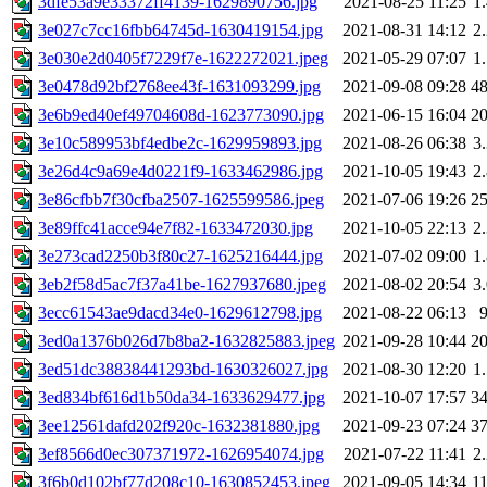
3dfe53a9e33372ff4139-1629890756.jpg
2021-08-25 11:25
1
3e027c7cc16fbb64745d-1630419154.jpg
2021-08-31 14:12
2
3e030e2d0405f7229f7e-1622272021.jpeg
2021-05-29 07:07
1
3e0478d92bf2768ee43f-1631093299.jpg
2021-09-08 09:28
4
3e6b9ed40ef49704608d-1623773090.jpg
2021-06-15 16:04
2
3e10c589953bf4edbe2c-1629959893.jpg
2021-08-26 06:38
3
3e26d4c9a69e4d0221f9-1633462986.jpg
2021-10-05 19:43
2
3e86cfbb7f30cfba2507-1625599586.jpeg
2021-07-06 19:26
2
3e89ffc41acce94e7f82-1633472030.jpg
2021-10-05 22:13
2
3e273cad2250b3f80c27-1625216444.jpg
2021-07-02 09:00
1
3eb2f58d5ac7f37a41be-1627937680.jpeg
2021-08-02 20:54
3
3ecc61543ae9dacd34e0-1629612798.jpg
2021-08-22 06:13
3ed0a1376b026d7b8ba2-1632825883.jpeg
2021-09-28 10:44
2
3ed51dc38838441293bd-1630326027.jpg
2021-08-30 12:20
1
3ed834bf616d1b50da34-1633629477.jpg
2021-10-07 17:57
3
3ee12561dafd202f920c-1632381880.jpg
2021-09-23 07:24
3
3ef8566d0ec307371972-1626954074.jpg
2021-07-22 11:41
2
3f6b0d102bf77d208c10-1630852453.jpeg
2021-09-05 14:34
1