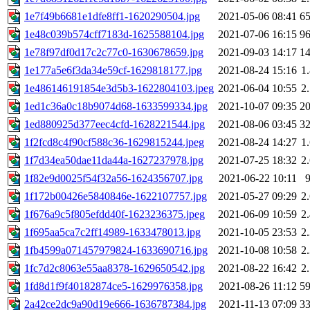
1e7f49b6681e1dfe8ff1-1620290504.jpg
2021-05-06 08:41
6
1e48c039b574cff7183d-1625588104.jpg
2021-07-06 16:15
9
1e78f97df0d17c2c77c0-1630678659.jpg
2021-09-03 14:17
1
1e177a5e6f3da34e59cf-1629818177.jpg
2021-08-24 15:16
1
1e486146191854e3d5b3-1622804103.jpeg
2021-06-04 10:55
2
1ed1c36a0c18b9074d68-1633599334.jpg
2021-10-07 09:35
2
1ed880925d377eec4cfd-1628221544.jpg
2021-08-06 03:45
3
1f2fcd8c4f90cf588c36-1629815244.jpeg
2021-08-24 14:27
1
1f7d34ea50dae11da44a-1627237978.jpg
2021-07-25 18:32
2
1f82e9d0025f54f32a56-1624356707.jpg
2021-06-22 10:11
1f172b00426e5840846e-1622107757.jpg
2021-05-27 09:29
2
1f676a9c5f805efdd40f-1623236375.jpeg
2021-06-09 10:59
2
1f695aa5ca7c2ff14989-1633478013.jpg
2021-10-05 23:53
2
1fb4599a071457979824-1633690716.jpg
2021-10-08 10:58
2
1fc7d2c8063e55aa8378-1629650542.jpg
2021-08-22 16:42
2
1fd8d1f9f40182874ce5-1629976358.jpg
2021-08-26 11:12
5
2a42ce2dc9a90d19e666-1636787384.jpg
2021-11-13 07:09
3