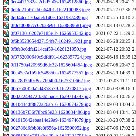
0ee4471782aa2cbd5b06-1624912860.jpg
2021-06-28 20:41
2
0efdd21bf61fb0a64fb1-1622100983.jpeg
2021-05-27 07:36
2
0eff44cd170aafeb140e-1621937439.jpg
2021-05-25 10:10
2
0f0cf00087cc62ba8e91-1628839681.jpeg
2021-08-13 07:28
3
0f0713016207e7185e1b-1626953342.jpg
2021-07-22 11:29
3
0f6b3523654d27154fe7-1624911921.png
2021-06-28 20:25
1
0f8fe3c6dfaf214caf59-1626121950.jpg
2021-07-12 20:32
2
0f3752000649c9dfdf91-1623857724.jpeg
2021-06-16 15:35
1
0ff1750a420959d6dc32-1625604454.jpeg
2021-07-06 20:47
2
00a45e7a1b9dc548850a-1624977557.jpeg
2021-06-29 14:39
1
00a78d55f0c8ea7b94b0-1625310662.jpg
2021-07-03 11:11
1
00b7600f50a5d4358579-1622708175.jpg
2021-06-03 08:16
1
00d22249472fb3b55ada-1629714397.jpg
2021-08-23 10:26
2
001bd34df8872a26ab16-1630674279.jpg
2021-09-03 13:04
3
00136b7f36f78bc95e23-1628084486.jpg
2021-08-04 13:41
5
001915642ebaa14e29a9-1634974679.jpg
2021-10-23 07:38
2
002786d6fbb8fe8f656a-1625590952.jpg
2021-07-06 17:02
2
00685301e761c3cd39ab-1632224795.jpg
2021-09-21 11:46
2