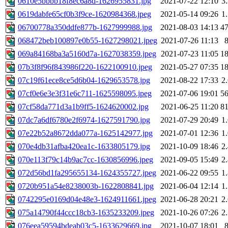
0610e5bbbb18f8ec6a8d-1626955831.jpg
2021-07-22 12:10
3
0619dabfe65cf0b3f9ce-1620984368.jpeg
2021-05-14 09:26
1
06700778a350ddfe877b-1627999988.jpg
2021-08-03 14:13
4
068472beb100897e0b55-1627298021.jpeg
2021-07-26 11:13
069a84168ba3a5160d7a-1627038359.jpeg
2021-07-23 11:05
1
07b3f8f96f843986f220-1622100910.jpeg
2021-05-27 07:35
1
07c19f61ece8ce5d6b04-1629653578.jpg
2021-08-22 17:33
2
07cf0e6e3e3f31e6c711-1625598095.jpeg
2021-07-06 19:01
5
07cf58da771d3a1b9ff5-1624620002.jpg
2021-06-25 11:20
8
07dc7a6df6780e2f6974-1627591790.jpg
2021-07-29 20:49
1
07e22b52a8672dda077a-1625142977.jpg
2021-07-01 12:36
1
070e4db31afba420ea1c-1633805179.jpg
2021-10-09 18:46
2
070e113f79c14b9ac7cc-1630856996.jpeg
2021-09-05 15:49
2
072d56bd1fa295655134-1624355727.jpeg
2021-06-22 09:55
1
0720b951a54e8238003b-1622808841.jpg
2021-06-04 12:14
1
0742295e0169d04e48e3-1624911661.jpeg
2021-06-28 20:21
2
075a14790f44ccc18cb3-1635233209.jpeg
2021-10-26 07:26
2
076eea59594bdeab03c5-1633629669.jpg
2021-10-07 18:01