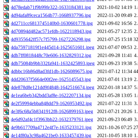
4d78edab71f9b99fe322-1633184381.jpg
2021-10-02 14:19
1
4d94afa89ceca1564b77-1668937796.jpg
2022-11-20 09:49
2
4d2711cc6813745140b0-1630601778.jpg
2021-09-02 16:56
2
4d70894d482ac571efdb-1622118943.jpg
2021-05-27 12:35
2
4d9355642ff57c7f5799-1627226298.jpg
2021-07-25 15:18
3
4da75971819f1e445d14-1625651601.jpeg
2021-07-07 09:53
2
4db7ff0818448c70e606-1632829312.jpg
2021-09-28 11:41
4
4db75084b9bb332fa941-1632425893.jpeg
2021-09-23 19:38
5
4dbbc16b86d8ad3fd1db-1626089675.jpg
2021-07-12 11:34
4
4dd20637f5664e00f2ee-1625145543.jpg
2021-07-01 13:19
2
4de878d8e121dd9f4848-1642516674.jpeg
2022-01-18 14:37
5
4e1ea6beb342bdd3af8e-1622207134.jpg
2021-05-28 13:05
1
4e2f59994ebba848dd79-1626953492.jpg
2021-07-22 11:31
3
4e3f6c68a5b8341912f8-1626899163.jpeg
2021-07-21 20:26
1
4e6d92af4c1f3963bb22-1632379761.jpeg
2021-09-23 06:49
3
4e9b617709a4712e4f7e-1635233121.jpg
2021-10-26 07:25
2
4e14f80a3c98a4621be0-1633457439.jpg
2021-10-05 18:10
1