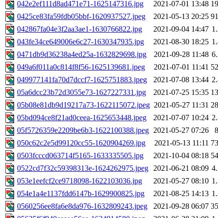
042e2ef111d8ad471e71-1625147316.jpg
2021-07-01 13:48
1
0425ce83fa59fdb05bbf-1620937527.jpeg
2021-05-13 20:25
9
042867fa04e3f2aa3ae1-1630766822.jpg
2021-09-04 14:47
1
043fe34ce649006e6c27-1630347935.jpg
2021-08-30 18:25
1
0471db9d36238a4ed25a-1632829698.jpg
2021-09-28 11:48
6
049a6f011a0c814f8f56-1625139681.jpeg
2021-07-01 11:41
5
049977141fa70d7dccf7-1625751883.jpeg
2021-07-08 13:44
2
05a6dcc23b72d3055e73-1627227331.jpg
2021-07-25 15:35
1
05b08e81db9d19217a73-1622115072.jpeg
2021-05-27 11:31
2
05bd094ce8f21ad0ceea-1625653448.jpeg
2021-07-07 10:24
2
05f5726359e2209be6b3-1622100388.jpeg
2021-05-27 07:26
050c62c2e5d99120cc55-1620904269.jpg
2021-05-13 11:11
7
0503fcccd063714f5165-1633335505.jpg
2021-10-04 08:18
5
0522cd7f32c59398313e-1624262975.jpeg
2021-06-21 08:09
4
053e1eefcf2ce9718098-1622103036.jpg
2021-05-27 08:10
1
054e1a4e1137fdd6147b-1629900825.jpg
2021-08-25 14:13
1
0560256ee8fa6e8da976-1632809243.jpeg
2021-09-28 06:07
3