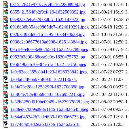
081552641e979ccecefb-1622808994.jpg
2021-06-04 12:16
1
08554215648b2f9cf419-1632500392.jpg
2021-09-24 16:19
3
09e82a32e6a92973dbfc-1625147923.jpg
2021-07-01 13:58
5
0918d36b354ae9865de7-1624019291.jpeg
2021-06-18 12:28
2
092b3af98dd6a1a1fa95-1633470628.jpg
2021-10-05 21:50
2
0938c2e06677619ad908-1625143844.jpg
2021-07-01 12:50
2
0951e9b46ee8e862b503-1622272789.jpeg
2021-05-29 07:19
4
0953fb3d90468caa9e9c-1630475752.jpg
2021-09-01 05:55
1
095849fa2b70e3f4e51a-1622113156.jpeg
2021-05-27 10:59
1
1a0e62aec355c8b41c23-1626938842.jpeg
2021-07-22 07:27
2
1a04afc4f9bab76f693f-1622113674.
2021-05-27 11:07
1a3fa73c28aa125829f6-1622708858.jpg
2021-06-03 08:27
2
1a5f04e7f2a4b669cb01-1626952215.jpg
2021-07-22 11:10
1
1a32b8250d010be0945b-1627937888.jpeg
2021-08-02 20:58
1
1a38ed07009ad98a41db-1625824645.jpeg
2021-07-09 09:57
3
1a64a045742b2cdef639-1630066733.jpg
2021-08-27 12:18
1
1a774d4d5e32e2633abb-1624622618.
2021-06-25 12:03