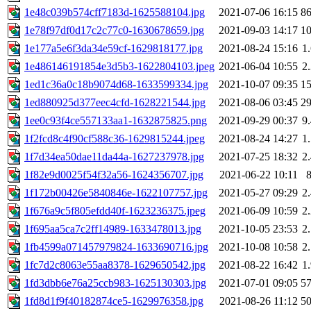
1e48c039b574cff7183d-1625588104.jpg
2021-07-06 16:15
8
1e78f97df0d17c2c77c0-1630678659.jpg
2021-09-03 14:17
1
1e177a5e6f3da34e59cf-1629818177.jpg
2021-08-24 15:16
1
1e486146191854e3d5b3-1622804103.jpeg
2021-06-04 10:55
2
1ed1c36a0c18b9074d68-1633599334.jpg
2021-10-07 09:35
1
1ed880925d377eec4cfd-1628221544.jpg
2021-08-06 03:45
2
1ee0c93f4ce557133aa1-1632875825.png
2021-09-29 00:37
9
1f2fcd8c4f90cf588c36-1629815244.jpeg
2021-08-24 14:27
1
1f7d34ea50dae11da44a-1627237978.jpg
2021-07-25 18:32
2
1f82e9d0025f54f32a56-1624356707.jpg
2021-06-22 10:11
1f172b00426e5840846e-1622107757.jpg
2021-05-27 09:29
2
1f676a9c5f805efdd40f-1623236375.jpeg
2021-06-09 10:59
2
1f695aa5ca7c2ff14989-1633478013.jpg
2021-10-05 23:53
2
1fb4599a071457979824-1633690716.jpg
2021-10-08 10:58
2
1fc7d2c8063e55aa8378-1629650542.jpg
2021-08-22 16:42
1
1fd3dbb6e76a25ccb983-1625130303.jpg
2021-07-01 09:05
5
1fd8d1f9f40182874ce5-1629976358.jpg
2021-08-26 11:12
5