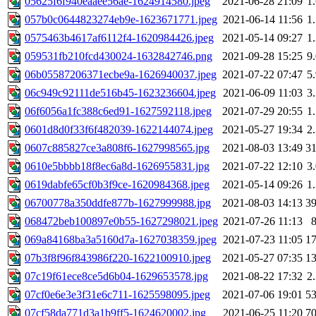
05625f6f940eaaee56ae-1624914580.jpeg
2021-06-28 21:09
1
057b0c0644823274eb9e-1623671771.jpeg
2021-06-14 11:56
1
0575463b4617af6112f4-1620984426.jpeg
2021-05-14 09:27
1
059531fb210fcd430024-1632842746.png
2021-09-28 15:25
9
06b05587206371ecbe9a-1626940037.jpeg
2021-07-22 07:47
5
06c949c92111de516b45-1623236604.jpeg
2021-06-09 11:03
3
06f6056a1fc388c6ed91-1627592118.jpeg
2021-07-29 20:55
1
0601d8d0f33f6f482039-1622144074.jpeg
2021-05-27 19:34
2
0607c885827ce3a808f6-1627998565.jpg
2021-08-03 13:49
3
0610e5bbbb18f8ec6a8d-1626955831.jpg
2021-07-22 12:10
3
0619dabfe65cf0b3f9ce-1620984368.jpeg
2021-05-14 09:26
1
06700778a350ddfe877b-1627999988.jpg
2021-08-03 14:13
3
068472beb100897e0b55-1627298021.jpeg
2021-07-26 11:13
069a84168ba3a5160d7a-1627038359.jpeg
2021-07-23 11:05
1
07b3f8f96f843986f220-1622100910.jpeg
2021-05-27 07:35
1
07c19f61ece8ce5d6b04-1629653578.jpg
2021-08-22 17:32
2
07cf0e6e3e3f31e6c711-1625598095.jpeg
2021-07-06 19:01
5
07cf58da771d3a1b9ff5-1624620002.jpg
2021-06-25 11:20
7