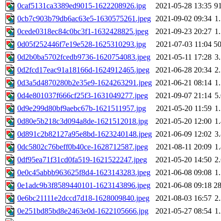
0caf5131ca3389ed9015-1622208926.jpg
2021-05-28 13:35
9
0cb7c903b79db6ac63e5-1630575261.jpeg
2021-09-02 09:34
1
0cede0318ec84c0bc3f1-1632428825.jpeg
2021-09-23 20:27
1
0d05f252446f7e19e528-1625310293.jpg
2021-07-03 11:04
5
0d2b0ba5702fcedb9736-1620754083.jpeg
2021-05-11 17:28
3
0d2fcd17eac91a18166d-1624912465.jpeg
2021-06-28 20:34
2
0d3a5d4870280b2e35e9-1624263291.jpeg
2021-06-21 08:14
1
0d4e801037f666cf25f3-1631049277.jpeg
2021-09-07 21:14
5
0d9e299d80bf9aebc67b-1621511957.jpg
2021-05-20 11:59
1
0d80e5b218c3d094a8de-1621512018.jpg
2021-05-20 12:00
1
0d891c2b82127a95e8bd-1623240148.jpeg
2021-06-09 12:02
3
0dc5802c76beff0b40ce-1628712587.jpeg
2021-08-11 20:09
1
0df95ea71f31cd0fa519-1621522247.jpeg
2021-05-20 14:50
2
0e0c45abbb963625f8d4-1623143283.jpeg
2021-06-08 09:08
1
0e1adc9b3f8589440101-1623143896.jpeg
2021-06-08 09:18
2
0e6bc21111e2dccd7d18-1628009840.jpeg
2021-08-03 16:57
2
0e251bd85bd8e2463e0d-1622105666.jpg
2021-05-27 08:54
1