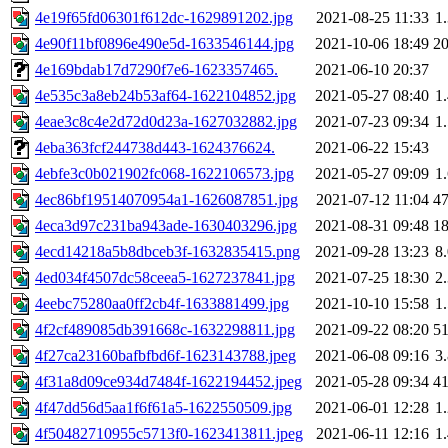
4e19f65fd06301f612dc-1629891202.jpg
2021-08-25 11:33
1
4e90f11bf0896e490e5d-1633546144.jpg
2021-10-06 18:49
2
4e169bdab17d7290f7e6-1623357465.
2021-06-10 20:37
4e535c3a8eb24b53af64-1622104852.jpg
2021-05-27 08:40
1
4eae3c8c4e2d72d0d23a-1627032882.jpg
2021-07-23 09:34
1
4eba363fcf244738d443-1624376624.
2021-06-22 15:43
4ebfe3c0b021902fc068-1622106573.jpg
2021-05-27 09:09
1
4ec86bf19514070954a1-1626087851.jpg
2021-07-12 11:04
4
4eca3d97c231ba943ade-1630403296.jpg
2021-08-31 09:48
1
4ecd14218a5b8dbceb3f-1632835415.png
2021-09-28 13:23
8
4ed034f4507dc58ceea5-1627237841.jpg
2021-07-25 18:30
2
4eebc75280aa0ff2cb4f-1633881499.jpg
2021-10-10 15:58
1
4f2cf489085db391668c-1632298811.jpg
2021-09-22 08:20
5
4f27ca23160bafbfbd6f-1623143788.jpeg
2021-06-08 09:16
3
4f31a8d09ce934d7484f-1622194452.jpeg
2021-05-28 09:34
4
4f47dd56d5aa1f6f61a5-1622550509.jpg
2021-06-01 12:28
1
4f50482710955c5713f0-1623413811.jpeg
2021-06-11 12:16
1