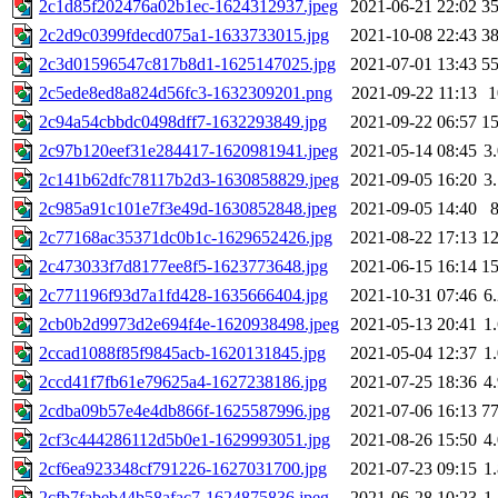
2c1d85f202476a02b1ec-1624312937.jpeg
2021-06-21 22:02
3
2c2d9c0399fdecd075a1-1633733015.jpg
2021-10-08 22:43
3
2c3d01596547c817b8d1-1625147025.jpg
2021-07-01 13:43
5
2c5ede8ed8a824d56fc3-1632309201.png
2021-09-22 11:13
2c94a54cbbdc0498dff7-1632293849.jpg
2021-09-22 06:57
1
2c97b120eef31e284417-1620981941.jpeg
2021-05-14 08:45
3
2c141b62dfc78117b2d3-1630858829.jpeg
2021-09-05 16:20
3
2c985a91c101e7f3e49d-1630852848.jpeg
2021-09-05 14:40
2c77168ac35371dc0b1c-1629652426.jpg
2021-08-22 17:13
1
2c473033f7d8177ee8f5-1623773648.jpg
2021-06-15 16:14
1
2c771196f93d7a1fd428-1635666404.jpg
2021-10-31 07:46
6
2cb0b2d9973d2e694f4e-1620938498.jpeg
2021-05-13 20:41
1
2ccad1088f85f9845acb-1620131845.jpg
2021-05-04 12:37
1
2ccd41f7fb61e79625a4-1627238186.jpg
2021-07-25 18:36
4
2cdba09b57e4e4db866f-1625587996.jpg
2021-07-06 16:13
7
2cf3c444286112d5b0e1-1629993051.jpg
2021-08-26 15:50
4
2cf6ea923348cf791226-1627031700.jpg
2021-07-23 09:15
1
2cfb7fabeb44b58afac7-1624875836.jpeg
2021-06-28 10:23
1