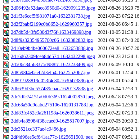
2d06492a52daec8950d0-1629991235.jpeg
2021-08-26 15:20
7
2d1f3e6ccf5f981071a0-1632381738.jpg
2021-09-23 07:22
1
2d2f2babf2199c0b8652-1629960357.jpg
2021-08-26 06:45
1
2d7db5d43fe580d3f76f-1633469898.jpg
2021-10-05 21:38
1
2d8f9a32354955760c06-1632382832.jpg
2021-09-23 07:40
2
2d10eb9b4be060672ea8-1632653838.jpg
2021-09-26 10:57
2
2d16d62309fceb84d574-1632432298.jpeg
2021-09-23 21:24
1
2d506c84568375d988fc-1623233409.jpg
2021-06-09 10:10
2d8598f4e0aef2d3ef54-1622552067.jpg
2021-06-01 12:54
1
2d891928819d053f4e80-1630473896.jpg
2021-09-01 05:24
1
2db639d3be557489ebac-1620132838.jpg
2021-05-04 12:53
1
2dc7dfc74151a0d0b369-1624002830.jpeg
2021-06-18 07:53
1
2dc68a50d9dabd275106-1620131788.jpg
2021-05-04 12:36
1
2dd83fc452c3a261198a-1626938611.jpeg
2021-07-22 07:23
1
2ddb4a85984f38eeaed9-1625517007.jpeg
2021-07-05 20:30
2
2de3521ce337ae4c9456.jpg
2021-05-04 08:52
1
2df4d96ee5cf641aa77c-1625651500.jpeg
2021-07-07 09:51
1