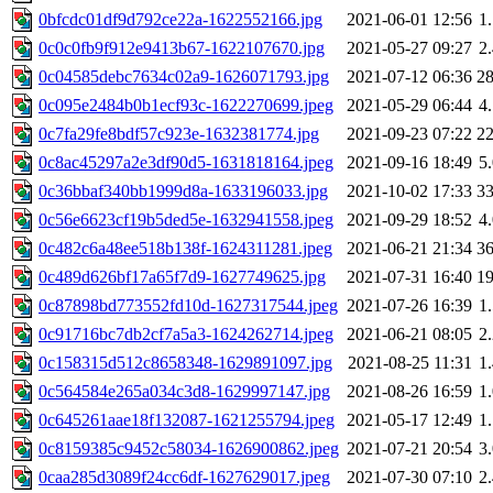
0bfcdc01df9d792ce22a-1622552166.jpg
2021-06-01 12:56
1
0c0c0fb9f912e9413b67-1622107670.jpg
2021-05-27 09:27
2
0c04585debc7634c02a9-1626071793.jpg
2021-07-12 06:36
2
0c095e2484b0b1ecf93c-1622270699.jpeg
2021-05-29 06:44
4
0c7fa29fe8bdf57c923e-1632381774.jpg
2021-09-23 07:22
2
0c8ac45297a2e3df90d5-1631818164.jpeg
2021-09-16 18:49
5
0c36bbaf340bb1999d8a-1633196033.jpg
2021-10-02 17:33
3
0c56e6623cf19b5ded5e-1632941558.jpeg
2021-09-29 18:52
4
0c482c6a48ee518b138f-1624311281.jpeg
2021-06-21 21:34
3
0c489d626bf17a65f7d9-1627749625.jpg
2021-07-31 16:40
1
0c87898bd773552fd10d-1627317544.jpeg
2021-07-26 16:39
1
0c91716bc7db2cf7a5a3-1624262714.jpeg
2021-06-21 08:05
2
0c158315d512c8658348-1629891097.jpg
2021-08-25 11:31
1
0c564584e265a034c3d8-1629997147.jpg
2021-08-26 16:59
1
0c645261aae18f132087-1621255794.jpeg
2021-05-17 12:49
1
0c8159385c9452c58034-1626900862.jpeg
2021-07-21 20:54
3
0caa285d3089f24cc6df-1627629017.jpeg
2021-07-30 07:10
2