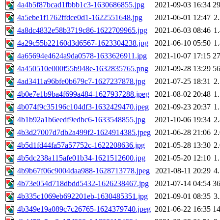
4a4b5f87bcad1fbbb1c3-1630686855.jpg
2021-09-03 16:34
2
4a5ebe1f1762ffdce0d1-1622551648.jpg
2021-06-01 12:47
2
4a8dc4832e58b3719c86-1622709965.jpg
2021-06-03 08:46
1
4a29c55b22160d3d6567-1623304238.jpg
2021-06-10 05:50
1
4a65694e4624a9da0578-1633626911.jpg
2021-10-07 17:15
2
4a450510e000f55b948e-1632835765.png
2021-09-28 13:29
5
4ad3411a96bfe0b679c7-1627237878.jpg
2021-07-25 18:31
2
4b0e7e1b9ba4f699a484-1627937288.jpeg
2021-08-02 20:48
1
4b074f9c35196c104df3-1632429470.jpeg
2021-09-23 20:37
1
4b1b92a1b6eedf9edbc6-1633548855.jpg
2021-10-06 19:34
2
4b3d27007d7db2a499f2-1624914385.jpeg
2021-06-28 21:06
2
4b5d1fd44fa57a57752c-1622208636.jpg
2021-05-28 13:30
2
4b5dc238a115afe01b34-1621512600.jpg
2021-05-20 12:10
1
4b9b67f06c9004daa988-1628713778.jpeg
2021-08-11 20:29
4
4b73e054d718dbdd5432-1626238467.jpg
2021-07-14 04:54
3
4b335c1069eb692201eb-1630485351.jpg
2021-09-01 08:35
3
4b349e19a089c7c26765-1624379740.jpeg
2021-06-22 16:35
1