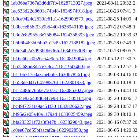
1ab36ba7367a3d6df7fb-1628713927.jpeg
2021-08-11 20:32
2
1ac533d22d8601a74b48-1634974918.jpg
2021-10-23 07:41
3
1b0ca9424e2539fe61a1-1629900579.jpeg
2021-08-25 14:09
1b3bece856f93a9b5440-1626940105.jpeg
2021-07-22 07:48
1
1b3d2e82955c8e758084-1624358393.jpeg
2021-06-22 10:39
3
1b5b6b463b05bb2b15d9-1622188182.jpeg
2021-05-28 07:49
1
1b6c34b2a3993b9b636b-1634976308.jpg
2021-10-23 08:05
3
1b16c60ac0b26c54e9e5-1620819004.jpg
2021-05-12 11:30
3
1b52a685d8d2ce7efea2-1621947469.jpg
2021-05-25 12:57
1b110b717eda3caeb6fe-1630678561.jpg
2021-09-03 14:16
1
1b553ded41c64598876f-1622801933.jpg
2021-06-04 10:18
1
1b11448fd76bbe75073c-1630853027.jpeg
2021-09-05 14:43
1
1bc04e82640fd6347e98-1621505164.jpg
2021-05-20 10:06
1bc49f723f1a9a451f30-1632826622.jpeg
2021-09-28 10:57
1
1bf95e2e05a40a1179ad-1633025459.jpeg
2021-09-30 18:10
1
1bfa233231f72a3f347b-1623829043.jpeg
2021-06-16 07:37
2
1c0ee67cd55bfaacaf2a-1622902850.jpg
2021-06-05 14:20
3