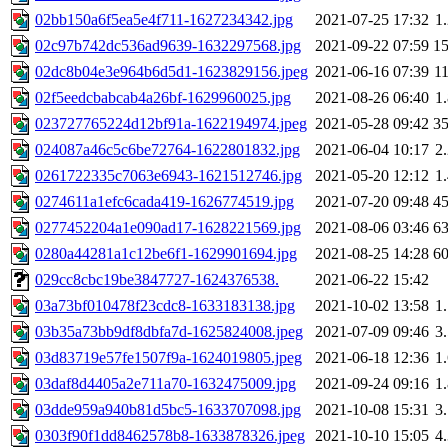
02bb150a6f5ea5e4f711-1627234342.jpg
2021-07-25 17:32
1
02c97b742dc536ad9639-1632297568.jpg
2021-09-22 07:59
1
02dc8b04e3e964b6d5d1-1623829156.jpeg
2021-06-16 07:39
1
02f5eedcbabcab4a26bf-1629960025.jpg
2021-08-26 06:40
1
023727765224d12bf91a-1622194974.jpeg
2021-05-28 09:42
3
024087a46c5c6be72764-1622801832.jpg
2021-06-04 10:17
2
0261722335c7063e6943-1621512746.jpg
2021-05-20 12:12
1
0274611a1efc6cada419-1626774519.jpg
2021-07-20 09:48
4
0277452204a1e090ad17-1628221569.jpg
2021-08-06 03:46
6
0280a44281a1c12be6f1-1629901694.jpg
2021-08-25 14:28
6
029cc8cbc19be3847727-1624376538.
2021-06-22 15:42
03a73bf010478f23cdc8-1633183138.jpg
2021-10-02 13:58
1
03b35a73bb9df8dbfa7d-1625824008.jpeg
2021-07-09 09:46
3
03d83719e57fe1507f9a-1624019805.jpeg
2021-06-18 12:36
1
03daf8d4405a2e711a70-1632475009.jpg
2021-09-24 09:16
1
03dde959a940b81d5bc5-1633707098.jpg
2021-10-08 15:31
3
0303f90f1dd8462578b8-1633878326.jpeg
2021-10-10 15:05
4