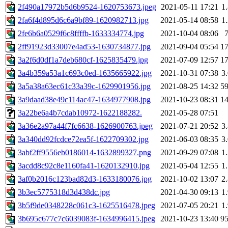
2f490a17972b5d6b9524-1620753673.jpeg
2021-05-11 17:21
1
2fa6f4d895d6c6a9bf89-1620982713.jpg
2021-05-14 08:58
1
2fe6b6a0529f6c8ffffb-1633334774.jpg
2021-10-04 08:06
2ff91923d33007e4ad53-1630734877.jpg
2021-09-04 05:54
1
3a2f6d0df1a7deb680cf-1625835479.jpg
2021-07-09 12:57
1
3a4b359a53a1c693c0ed-1635665922.jpg
2021-10-31 07:38
3
3a5a38a63ec61c33a39c-1629901956.jpg
2021-08-25 14:32
5
3a9daad38e49c114ac47-1634977908.jpg
2021-10-23 08:31
1
3a22be6a4b7cdab10972-1622188282.
2021-05-28 07:51
3a36e2a97a44f7fc6638-1626900763.jpeg
2021-07-21 20:52
3
3a340dd92fcdce72ea5f-1622709302.jpg
2021-06-03 08:35
3
3abf2ff9556eb0186014-1632899327.png
2021-09-29 07:08
1
3acdd8c92c8e1160fa41-1620132910.jpg
2021-05-04 12:55
1
3af0b2016c123bad82d3-1633180076.jpg
2021-10-02 13:07
2
3b3ec5775318d3d438dc.jpg
2021-04-30 09:13
1
3b5f9de0348228c061c3-1625516478.jpeg
2021-07-05 20:21
1
3b695c677c7c6039083f-1634996415.jpeg
2021-10-23 13:40
9