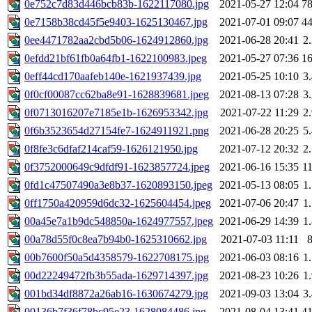
0e752c7d83d446bcb83b-1622117080.jpg
2021-05-27 12:04
7
0e7158b38cd45f5e9403-1625130467.jpg
2021-07-01 09:07
4
0ee4471782aa2cbd5b06-1624912860.jpg
2021-06-28 20:41
2
0efdd21bf61fb0a64fb1-1622100983.jpeg
2021-05-27 07:36
1
0eff44cd170aafeb140e-1621937439.jpg
2021-05-25 10:10
3
0f0cf00087cc62ba8e91-1628839681.jpeg
2021-08-13 07:28
3
0f0713016207e7185e1b-1626953342.jpg
2021-07-22 11:29
2
0f6b3523654d27154fe7-1624911921.png
2021-06-28 20:25
5
0f8fe3c6dfaf214caf59-1626121950.jpg
2021-07-12 20:32
2
0f3752000649c9dfdf91-1623857724.jpeg
2021-06-16 15:35
1
0fd1c47507490a3e8b37-1620893150.jpeg
2021-05-13 08:05
1
0ff1750a420959d6dc32-1625604454.jpeg
2021-07-06 20:47
1
00a45e7a1b9dc548850a-1624977557.jpeg
2021-06-29 14:39
1
00a78d55f0c8ea7b94b0-1625310662.jpg
2021-07-03 11:11
00b7600f50a5d4358579-1622708175.jpg
2021-06-03 08:16
1
00d22249472fb3b55ada-1629714397.jpg
2021-08-23 10:26
1
001bd34df8872a26ab16-1630674279.jpg
2021-09-03 13:04
3
00136b7f36f78bc95e23-1628084486.jpg
2021-08-04 13:41
4