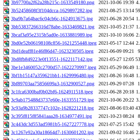
3b97700a2f62a28b215c-1633549180.png
2021-10-06 19:39
4
3b52458608f3f104dcca-1629897282.jpg
2021-08-25 13:14
5
3ba9b7a64bac6c04cb6c-1624913675.jpg
2021-06-28 20:54
1
3bb53837266316d78abe-1633469821.jpg
2021-10-05 21:37
1
3bcaf3a95e2315b5ad0e-1633881989.jpg
2021-10-10 16:06
2
3bd0e52b06198108c856-1621255448.jpeg
2021-05-17 12:44
2
3bd1deaff81e46f86d47-1623230505.jpeg
2021-06-09 09:21
3bd8fb849223e0f13551-1622117142.jpg
2021-05-27 12:05
5
3be1e3460052c2700d57-1622270997.jpeg
2021-05-29 06:49
1
3bf1b15147a359621bb1-1629996480.jpg
2021-08-26 16:48
1
3bf89703aa75856699a3-1632900527.png
2021-09-29 07:28
3c1fca6300baf0b02bf6-1624911518.jpeg
2021-06-28 20:18
1
3c9ab175488d3737e60e-1633551729.jpg
2021-10-06 20:22
3
3c93a9b28337747c102e-1628221218.jpg
2021-08-06 03:40
4
3c395f815f85841aaa28-1634977491.jpg
2021-10-23 08:24
3c443dc3d553ad5981b5-1627227778.jpg
2021-07-25 15:42
3c1267e92a30a18664d7-1630601202.jpg
2021-09-02 16:46
2