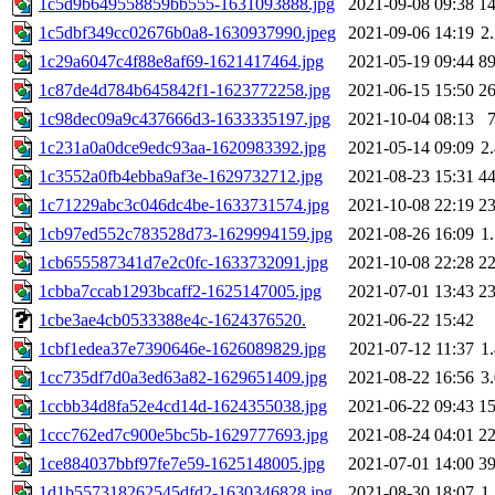
1c5d9b649558859bb555-1631093888.jpg
2021-09-08 09:38
1
1c5dbf349cc02676b0a8-1630937990.jpeg
2021-09-06 14:19
2
1c29a6047c4f88e8af69-1621417464.jpg
2021-05-19 09:44
8
1c87de4d784b645842f1-1623772258.jpg
2021-06-15 15:50
2
1c98dec09a9c437666d3-1633335197.jpg
2021-10-04 08:13
1c231a0a0dce9edc93aa-1620983392.jpg
2021-05-14 09:09
2
1c3552a0fb4ebba9af3e-1629732712.jpg
2021-08-23 15:31
4
1c71229abc3c046dc4be-1633731574.jpg
2021-10-08 22:19
2
1cb97ed552c783528d73-1629994159.jpg
2021-08-26 16:09
1
1cb655587341d7e2c0fc-1633732091.jpg
2021-10-08 22:28
2
1cbba7ccab1293bcaff2-1625147005.jpg
2021-07-01 13:43
2
1cbe3ae4cb0533388e4c-1624376520.
2021-06-22 15:42
1cbf1edea37e7390646e-1626089829.jpg
2021-07-12 11:37
1
1cc735df7d0a3ed63a82-1629651409.jpg
2021-08-22 16:56
3
1ccbb34d8fa52e4cd14d-1624355038.jpg
2021-06-22 09:43
1
1ccc762ed7c900e5bc5b-1629777693.jpg
2021-08-24 04:01
2
1ce884037bbf97fe7e59-1625148005.jpg
2021-07-01 14:00
3
1d1b557318262545dfd2-1630346828.jpg
2021-08-30 18:07
1