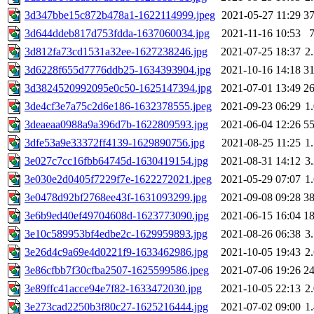
3d347bbe15c872b478a1-1622114999.jpeg
2021-05-27 11:29
3
3d644ddeb817d753fdda-1637060034.jpg
2021-11-16 10:53
3d812fa73cd1531a32ee-1627238246.jpg
2021-07-25 18:37
2
3d6228f655d7776ddb25-1634393904.jpg
2021-10-16 14:18
3
3d3824520992095e0c50-1625147394.jpg
2021-07-01 13:49
2
3de4cf3e7a75c2d6e186-1632378555.jpeg
2021-09-23 06:29
1
3deaeaa0988a9a396d7b-1622809593.jpg
2021-06-04 12:26
5
3dfe53a9e33372ff4139-1629890756.jpg
2021-08-25 11:25
1
3e027c7cc16fbb64745d-1630419154.jpg
2021-08-31 14:12
3
3e030e2d0405f7229f7e-1622272021.jpeg
2021-05-29 07:07
1
3e0478d92bf2768ee43f-1631093299.jpg
2021-09-08 09:28
3
3e6b9ed40ef49704608d-1623773090.jpg
2021-06-15 16:04
1
3e10c589953bf4edbe2c-1629959893.jpg
2021-08-26 06:38
3
3e26d4c9a69e4d0221f9-1633462986.jpg
2021-10-05 19:43
2
3e86cfbb7f30cfba2507-1625599586.jpeg
2021-07-06 19:26
2
3e89ffc41acce94e7f82-1633472030.jpg
2021-10-05 22:13
2
3e273cad2250b3f80c27-1625216444.jpg
2021-07-02 09:00
1