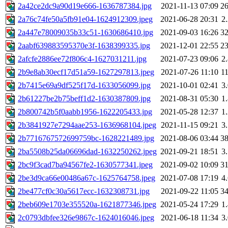
2a42ce2dc9a90d19e666-1636787384.jpg
2021-11-13 07:09
2
2a76c74fe50a5fb91e04-1624912309.jpeg
2021-06-28 20:31
2
2a447e78009035b33c51-1630686410.jpg
2021-09-03 16:26
3
2aabf639883595370e3f-1638399335.jpg
2021-12-01 22:55
2
2afcfe2886ee72f806c4-1627031211.jpg
2021-07-23 09:06
2
2b9e8ab30ecf17d51a59-1627297813.jpeg
2021-07-26 11:10
1
2b7415e69a9df525f17d-1633056099.jpg
2021-10-01 02:41
3
2b61227be2b75beff1d2-1630387809.jpg
2021-08-31 05:30
1
2b800742b5f0aabb1956-1622205433.jpg
2021-05-28 12:37
1
2b3841927e7294aae253-1636968104.jpeg
2021-11-15 09:21
3
2b7716767572699759bc-1628221489.jpg
2021-08-06 03:44
3
2ba5508b25da06696dad-1632250262.jpeg
2021-09-21 18:51
3
2bc9f3cad7ba94567fe2-1630577341.jpeg
2021-09-02 10:09
3
2be3d9ca66e00486a67c-1625764758.jpeg
2021-07-08 17:19
4
2be477cf0c30a5617ecc-1632308731.jpg
2021-09-22 11:05
3
2beb609e1703e355520a-1621877346.jpeg
2021-05-24 17:29
1
2c0793dbfee326e9867c-1624016046.jpeg
2021-06-18 11:34
3