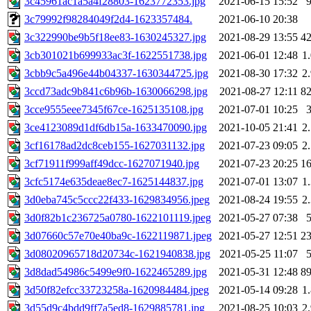
3c45961ac1a5a4f28803-1623772353.jpg
2021-06-15 15:52
3c79992f98284049f2d4-1623357484.
2021-06-10 20:38
3c322990be9b5f18ee83-1630245327.jpg
2021-08-29 13:55
4
3cb301021b699933ac3f-1622551738.jpg
2021-06-01 12:48
1
3cbb9c5a496e44b04337-1630344725.jpg
2021-08-30 17:32
2
3ccd73adc9b841c6b96b-1630066298.jpg
2021-08-27 12:11
8
3cce9555eee7345f67ce-1625135108.jpg
2021-07-01 10:25
3ce4123089d1df6db15a-1633470090.jpg
2021-10-05 21:41
2
3cf16178ad2dc8ceb155-1627031132.jpg
2021-07-23 09:05
2
3cf71911f999aff49dcc-1627071940.jpg
2021-07-23 20:25
1
3cfc5174e635deae8ec7-1625144837.jpg
2021-07-01 13:07
1
3d0eba745c5ccc22f433-1629834956.jpeg
2021-08-24 19:55
2
3d0f82b1c236725a0780-1622101119.jpeg
2021-05-27 07:38
3d07660c57e70e40ba9c-1622119871.jpeg
2021-05-27 12:51
2
3d08020965718d20734c-1621940838.jpg
2021-05-25 11:07
3d8dad54986c5499e9f0-1622465289.jpg
2021-05-31 12:48
8
3d50f82efcc33723258a-1620984484.jpeg
2021-05-14 09:28
1
3d55d9c4bdd9ff7a5ed8-1629885781.jpg
2021-08-25 10:03
2