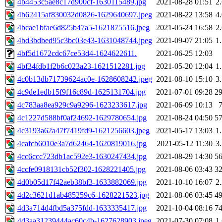
4b4453c5ae8c17d900cf-1630115489.jpg
2021-08-28 01:51
2
4b62415af830032d0826-1629640697.jpeg
2021-08-22 13:58
4
4bcae1bfae6d825b47a5-1621875516.jpeg
2021-05-24 16:58
2
4bd3bdbed95c3bc03e43-1631048744.jpeg
2021-09-07 21:05
1
4bf5d1672cdc67ce53d4-1624622611.
2021-06-25 12:03
4bf34fdb1f2b6c023a23-1621512281.jpg
2021-05-20 12:04
1
4c0b13db71739624ac0e-1628608242.jpeg
2021-08-10 15:10
3
4c9de1edb15f9f16c89d-1625131704.jpg
2021-07-01 09:28
2
4c783aa8ea929c9a9296-1623233617.jpg
2021-06-09 10:13
4c1227d588bf0af24692-1629780654.jpg
2021-08-24 04:50
5
4c3193a62a47f7419fd9-1621256603.jpeg
2021-05-17 13:03
1
4cafcb6010e3a7d62464-1620819016.jpg
2021-05-12 11:30
3
4cc6ccc723db1ac592e3-1630247434.jpg
2021-08-29 14:30
5
4ccfe0918131cb52f302-1628221405.jpg
2021-08-06 03:43
3
4d0b05d17f42aeb38bf3-1633882069.jpg
2021-10-10 16:07
2
4d2c3621d1ab485259c6-1628221523.jpg
2021-08-06 03:45
4
4d3a714d4fbd5a375fdd-1633335417.jpg
2021-10-04 08:16
7
4d3aa31239444ac60c4b-1627628903.jpeg
2021-07-30 07:08
1