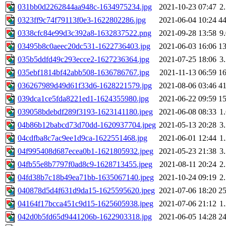
031bb0d2262844aa948c-1634975234.jpg
2021-10-23 07:47
2
0323ff9c74f79113f0e3-1622802286.jpg
2021-06-04 10:24
4
0338cfc84e99d3c392a8-1632837522.png
2021-09-28 13:58
9
03495b8c0aeec20dc531-1622736403.jpg
2021-06-03 16:06
1
035b5ddfd49c293ecce2-1627236364.jpg
2021-07-25 18:06
3
035ebf1814bf42abb508-1636786767.jpg
2021-11-13 06:59
1
036267989d49d61f33d6-1628221579.jpg
2021-08-06 03:46
4
039dca1ce5fda8221ed1-1624355980.jpg
2021-06-22 09:59
1
039058bdebdf289f3193-1623141180.jpeg
2021-06-08 08:33
1
04b86b12babcd73d70dd-1620937704.jpeg
2021-05-13 20:28
3
04cdfba8c7ac9ee1d9ca-1622551468.jpg
2021-06-01 12:44
1
04f995408d687ecea0b1-1621805932.jpeg
2021-05-23 21:38
3
04fb55e8b7797f0ad8c9-1628713455.jpeg
2021-08-11 20:24
2
04fd38b7c18b49ea71bb-1635067140.jpeg
2021-10-24 09:19
2
040878d5d4f631d9da15-1625595620.jpeg
2021-07-06 18:20
2
04164f17bcca451c9d15-1625605938.jpeg
2021-07-06 21:12
1
042d0b5fd65d9441206b-1622903318.jpg
2021-06-05 14:28
2