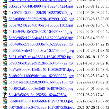
5cbceb240644b499044e-1622464224.jpg
2021-05-31 12:30
1
5cc0976bf6d0b4e28b39-1622708520.jpg
2021-06-03 08:22
1
5d3a6d88e85b25f2e928-1629991397.jpeg
2021-08-26 15:23
8
5d3e70240a2d46b70eab-1630601303.jpg
2021-09-02 16:48
5d19e949ce9e57639f28-1643958345.jpg
2022-02-04 07:05
1
5d60e965c17b3c4a4515-1620984608.jpg
2021-05-14 09:30
1
5d64e065271865cb68e4-1622902926.jpg
2021-06-05 14:22
1
5d200df8ede815d0b3ca-1627594095.jpeg
2021-07-29 21:28
4
5d311ef9f71ed4436881-1624015782.jpeg
2021-06-18 11:29
2
5d98690e0c202d9152bc-1634547722.jpg
2021-10-18 09:02
1
5da7a980998615e8ac40-1630863781.jpeg
2021-09-05 17:43
4
5da8c29d11d069dcebaa-1629899233.jpeg
2021-08-25 13:47
3
5db0b1eede0225828084-1664532156.jpg
2022-09-30 10:02
3
5dc0f02a8c66b68e3bf8-1648794035.jpeg
2022-04-01 06:20
4
5de4f2a5b28a3e125256-1624470504.
2021-06-23 17:48
5dedb44c03341888dd6f-1629737833.jpg
2021-08-23 16:57
4
5e073b61a7cc0476292a-1627297536.jpeg
2021-07-26 11:05
4