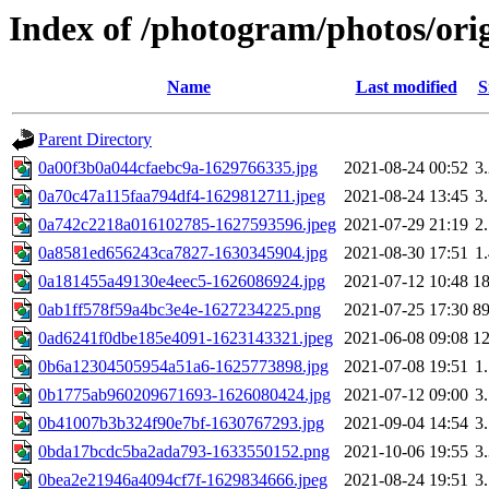
Index of /photogram/photos/ori
Name
Last modified
S
Parent Directory
0a00f3b0a044cfaebc9a-1629766335.jpg
2021-08-24 00:52
3
0a70c47a115faa794df4-1629812711.jpeg
2021-08-24 13:45
3
0a742c2218a016102785-1627593596.jpeg
2021-07-29 21:19
2
0a8581ed656243ca7827-1630345904.jpg
2021-08-30 17:51
1
0a181455a49130e4eec5-1626086924.jpg
2021-07-12 10:48
1
0ab1ff578f59a4bc3e4e-1627234225.png
2021-07-25 17:30
8
0ad6241f0dbe185e4091-1623143321.jpeg
2021-06-08 09:08
1
0b6a12304505954a51a6-1625773898.jpg
2021-07-08 19:51
1
0b1775ab960209671693-1626080424.jpg
2021-07-12 09:00
3
0b41007b3b324f90e7bf-1630767293.jpg
2021-09-04 14:54
3
0bda17bcdc5ba2ada793-1633550152.png
2021-10-06 19:55
3
0bea2e21946a4094cf7f-1629834666.jpeg
2021-08-24 19:51
3