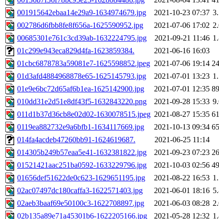
001915642ebaa14e29a9-1634974679.jpg
2021-10-23 07:37
3
002786d6fbb8fe8f656a-1625590952.jpg
2021-07-06 17:02
2
00685301e761c3cd39ab-1632224795.jpg
2021-09-21 11:46
1
01c299e943eca829d4fa-1623859384.
2021-06-16 16:03
01cbc6878783a59081e7-1625598852.jpeg
2021-07-06 19:14
2
01d3afd4884968878e65-1625145793.jpg
2021-07-01 13:23
1
01e9e6bc72d65af6b1ea-1625142900.jpg
2021-07-01 12:35
8
010dd31e2d51e8df43f5-1632843220.png
2021-09-28 15:33
9
011d1b37d36cb8e02d02-1630078515.jpeg
2021-08-27 15:35
6
0119ea882732e9a6bfb1-1634117669.jpg
2021-10-13 09:34
6
014fa4acdeb47260bb91-1624619687.
2021-06-25 11:14
014305b249b57eaa5e41-1632381822.jpg
2021-09-23 07:23
2
01521421aac251ba0592-1633229796.jpg
2021-10-03 02:56
4
01656def51622de0c623-1629651195.jpg
2021-08-22 16:53
1
02ac07497dc180caffa3-1622571403.jpg
2021-06-01 18:16
5
02aeb3baaf69e50100c3-1622708897.jpg
2021-06-03 08:28
2
02b135a89e71a45301b6-1622205166.jpg
2021-05-28 12:32
1