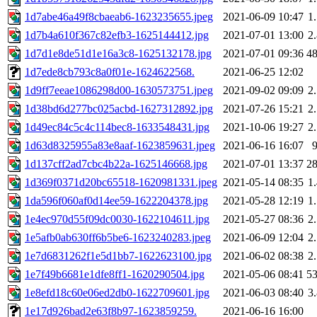
1d7abe46a49f8cbaeab6-1623235655.jpeg
2021-06-09 10:47
1
1d7b4a610f367c82efb3-1625144412.jpg
2021-07-01 13:00
2
1d7d1e8de51d1e16a3c8-1625132178.jpg
2021-07-01 09:36
4
1d7ede8cb793c8a0f01e-1624622568.
2021-06-25 12:02
1d9ff7eeae1086298d00-1630573751.jpeg
2021-09-02 09:09
2
1d38bd6d277bc025acbd-1627312892.jpg
2021-07-26 15:21
2
1d49ec84c5c4c114bec8-1633548431.jpg
2021-10-06 19:27
2
1d63d8325955a83e8aaf-1623859631.jpeg
2021-06-16 16:07
1d137cff2ad7cbc4b22a-1625146668.jpg
2021-07-01 13:37
2
1d369f0371d20bc65518-1620981331.jpeg
2021-05-14 08:35
1
1da596f060af0d14ee59-1622204378.jpg
2021-05-28 12:19
1
1e4ec970d55f09dc0030-1622104611.jpg
2021-05-27 08:36
2
1e5afb0ab630ff6b5be6-1623240283.jpeg
2021-06-09 12:04
2
1e7d6831262f1e5d1bb7-1622623100.jpg
2021-06-02 08:38
2
1e7f49b6681e1dfe8ff1-1620290504.jpg
2021-05-06 08:41
5
1e8efd18c60e06ed2db0-1622709601.jpg
2021-06-03 08:40
3
1e17d926bad2e63f8b97-1623859259.
2021-06-16 16:00