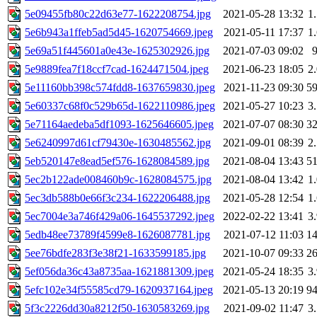
5e09455fb80c22d63e77-1622208754.jpg
2021-05-28 13:32
1
5e6b943a1ffeb5ad5d45-1620754669.jpeg
2021-05-11 17:37
1
5e69a51f445601a0e43e-1625302926.jpg
2021-07-03 09:02
5e9889fea7f18ccf7cad-1624471504.jpeg
2021-06-23 18:05
2
5e11160bb398c574fdd8-1637659830.jpeg
2021-11-23 09:30
5
5e60337c68f0c529b65d-1622110986.jpeg
2021-05-27 10:23
3
5e71164aedeba5df1093-1625646605.jpeg
2021-07-07 08:30
3
5e6240997d61cf79430e-1630485562.jpg
2021-09-01 08:39
2
5eb520147e8ead5ef576-1628084589.jpg
2021-08-04 13:43
5
5ec2b122ade008460b9c-1628084575.jpg
2021-08-04 13:42
1
5ec3db588b0e66f3c234-1622206488.jpg
2021-05-28 12:54
1
5ec7004e3a746f429a06-1645537292.jpeg
2022-02-22 13:41
3
5edb48ee73789f4599e8-1626087781.jpg
2021-07-12 11:03
1
5ee76bdfe283f3e38f21-1633599185.jpg
2021-10-07 09:33
2
5ef056da36c43a8735aa-1621881309.jpeg
2021-05-24 18:35
3
5efc102e34f55585cd79-1620937164.jpeg
2021-05-13 20:19
9
5f3c2226dd30a8212f50-1630583269.jpg
2021-09-02 11:47
3