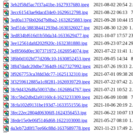
3eb2f58d5ac7f37a41be-1627937680.jpeg
2021-08-02 20:54
2
3ecc61543ae9dacd34e0-1629612798.jpg
2021-08-22 06:13
3ed0a1376b026d7b8ba2-1632825883.jpeg
2021-09-28 10:44
1
3ed51dc38838441293bd-1630326027.jpg
2021-08-30 12:20
1
3ed834bf616d1b50da34-1633629477.jpg
2021-10-07 17:57
2
3ee12561dafd202f920c-1632381880.jpg
2021-09-23 07:24
2
3ef8566d0ec307371972-1626954074.jpg
2021-07-22 11:41
1
3f6b0d102bf77d208c10-1630852453.jpeg
2021-09-05 14:34
3f847dadc20dbe7364d9-1627327992.jpeg
2021-07-26 19:33
2
3f9267753ca3fdd3dc77-1625132310.jpg
2021-07-01 09:38
2
3f3259612885a1c8f281-1626939729.jpeg
2021-07-22 07:42
2
3fc9d4326d8a50037dbc-1626864767.jpeg
2021-07-21 10:52
2
3fcc5bd2dbd2a91160c4-1623233309.jpeg
2021-06-09 10:08
3fcfa102d9131be193d7-1633551556.jpg
2021-10-06 20:19
2
3fec22ec2804d06306ff-1624356453.jpg
2021-06-22 10:07
1
3fede15e0e06f5146d68-1622103000.jpg
2021-05-27 08:10
1
4a3eb72d0f17ee66c88d-1637689778.jpeg
2021-11-23 17:49
2