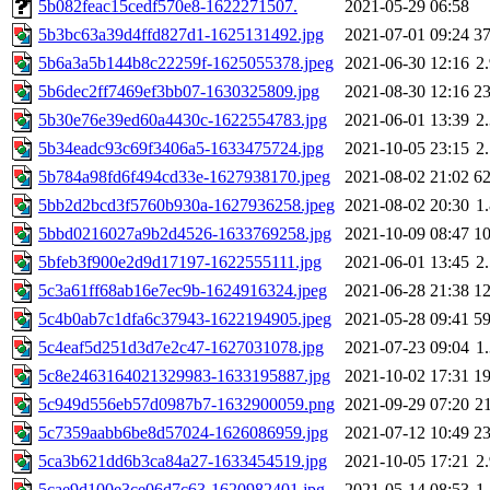
5b082feac15cedf570e8-1622271507.
2021-05-29 06:58
5b3bc63a39d4ffd827d1-1625131492.jpg
2021-07-01 09:24
3
5b6a3a5b144b8c22259f-1625055378.jpeg
2021-06-30 12:16
2
5b6dec2ff7469ef3bb07-1630325809.jpg
2021-08-30 12:16
2
5b30e76e39ed60a4430c-1622554783.jpg
2021-06-01 13:39
2
5b34eadc93c69f3406a5-1633475724.jpg
2021-10-05 23:15
2
5b784a98fd6f494cd33e-1627938170.jpeg
2021-08-02 21:02
6
5bb2d2bcd3f5760b930a-1627936258.jpeg
2021-08-02 20:30
1
5bbd0216027a9b2d4526-1633769258.jpg
2021-10-09 08:47
1
5bfeb3f900e2d9d17197-1622555111.jpg
2021-06-01 13:45
2
5c3a61ff68ab16e7ec9b-1624916324.jpeg
2021-06-28 21:38
1
5c4b0ab7c1dfa6c37943-1622194905.jpeg
2021-05-28 09:41
5
5c4eaf5d251d3d7e2c47-1627031078.jpg
2021-07-23 09:04
1
5c8e2463164021329983-1633195887.jpg
2021-10-02 17:31
1
5c949d556eb57d0987b7-1632900059.png
2021-09-29 07:20
2
5c7359aabb6be8d57024-1626086959.jpg
2021-07-12 10:49
2
5ca3b621dd6b3ca84a27-1633454519.jpg
2021-10-05 17:21
2
5cae9d100e3ce06d7c63-1620982401.jpg
2021-05-14 08:53
1