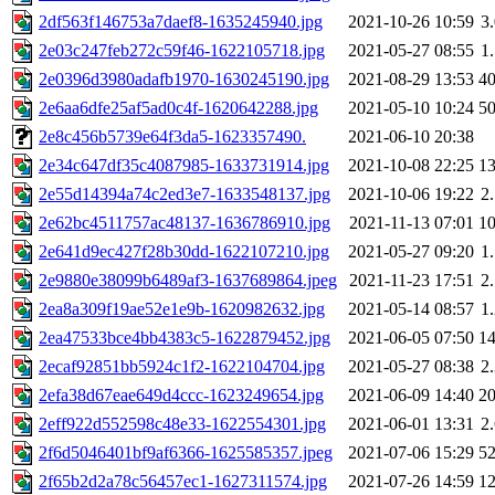
2df563f146753a7daef8-1635245940.jpg
2021-10-26 10:59
3
2e03c247feb272c59f46-1622105718.jpg
2021-05-27 08:55
1
2e0396d3980adafb1970-1630245190.jpg
2021-08-29 13:53
4
2e6aa6dfe25af5ad0c4f-1620642288.jpg
2021-05-10 10:24
5
2e8c456b5739e64f3da5-1623357490.
2021-06-10 20:38
2e34c647df35c4087985-1633731914.jpg
2021-10-08 22:25
1
2e55d14394a74c2ed3e7-1633548137.jpg
2021-10-06 19:22
2
2e62bc4511757ac48137-1636786910.jpg
2021-11-13 07:01
1
2e641d9ec427f28b30dd-1622107210.jpg
2021-05-27 09:20
1
2e9880e38099b6489af3-1637689864.jpeg
2021-11-23 17:51
2
2ea8a309f19ae52e1e9b-1620982632.jpg
2021-05-14 08:57
1
2ea47533bce4bb4383c5-1622879452.jpg
2021-06-05 07:50
1
2ecaf92851bb5924c1f2-1622104704.jpg
2021-05-27 08:38
2
2efa38d67eae649d4ccc-1623249654.jpg
2021-06-09 14:40
2
2eff922d552598c48e33-1622554301.jpg
2021-06-01 13:31
2
2f6d5046401bf9af6366-1625585357.jpeg
2021-07-06 15:29
5
2f65b2d2a78c56457ec1-1627311574.jpg
2021-07-26 14:59
1