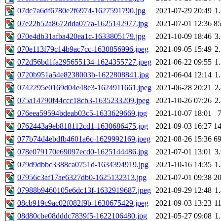
07dc7a6df6780e2f6974-1627591790.jpg
2021-07-29 20:49
1
07e22b52a8672dda077a-1625142977.jpg
2021-07-01 12:36
8
070e4db31afba420ea1c-1633805179.jpg
2021-10-09 18:46
3
070e113f79c14b9ac7cc-1630856996.jpeg
2021-09-05 15:49
2
072d56bd1fa295655134-1624355727.jpeg
2021-06-22 09:55
1
0720b951a54e8238003b-1622808841.jpg
2021-06-04 12:14
1
0742295e0169d04e48e3-1624911661.jpeg
2021-06-28 20:21
2
075a14790f44ccc18cb3-1635233209.jpeg
2021-10-26 07:26
2
076eea59594bdeab03c5-1633629669.jpg
2021-10-07 18:01
0762443a9eb818112cd1-1630686475.jpg
2021-09-03 16:27
1
077b74d4ebdfb4601a6c-1629992169.jpeg
2021-08-26 15:36
6
078e079170e69097ecd0-1625144486.jpg
2021-07-01 13:01
3
079d9dbbc3388ca0751d-1634394919.jpg
2021-10-16 14:35
1
07956c3af17ae6327db0-1625132313.jpg
2021-07-01 09:38
2
07988b9460105e6dc13f-1632919687.jpeg
2021-09-29 12:48
1
08cb919c9ac02f082f9b-1630675429.jpeg
2021-09-03 13:23
1
08d80cbe08dddc7839f5-1622106480.jpg
2021-05-27 09:08
1