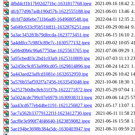
4fbd4cf1b17b92d271bc-1631817768.jpeg
2021-09-16 18:42
2
4fcb77d9b7a4b190d57b-1622555188.jpg
2021-06-01 13:46
4
4fcbf7dd6ebe711b6ad0-1649680548.jpg
2022-04-11 12:35
2
5a049c633c95b51fdf11-1632876251.png
2021-09-29 00:44
9
5a3ac345283b79dfecda-1623773451.jpg
2021-06-15 16:10
2
5a4ddfcc7c98f3c89e7c-1630577132.jpeg
2021-09-02 10:05
4
5a9fed0b6c96a67750ae-1625563765.jpg
2021-07-06 09:29
1
5a95cbed03c2bd1c03a9-1625310809.jpg
2021-07-03 11:13
2
5a245bc9c853a990cd05-1629814896.jpg
2021-08-24 14:21
1
5a443aed23affcd1081e-1632652959.jpg
2021-09-26 10:42
1
5a576b55af592f7a7456-1633545048.jpg
2021-10-06 18:30
1
5a2527b0dbc8eb31f37b-1622271872.jpeg
2021-05-29 07:04
1
5a5024cde799c07e6979-1630938313.jpeg
2021-09-06 14:25
5
5aa43cd677eb44be1191-1621256827.jpeg
2021-05-17 13:07
1
5ac7a562b33779122f1f-1623412730.jpeg
2021-06-11 11:58
2
5acf0e3e990f74f46640-1623859082.jpeg
2021-06-16 15:58
1
5ae194be3698b384a5dc-1630403947.jpg
2021-08-31 09:59
2